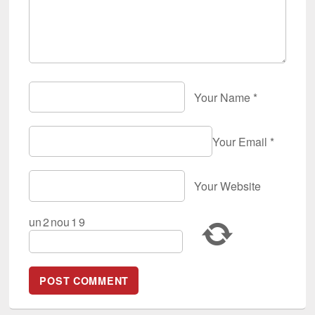
Your Name
*
Your Email
*
Your Website
un
2
nou
1
9