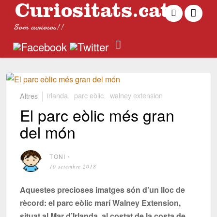
Som curiosos!!
Altres
irlanda
,
parc eòlic
,
walney extension
El parc eòlic més gran
del món
TONI
⋅
10 setembre 2018
Aquestes precioses imatges són d’un lloc de
rècord: el parc eòlic marí Walney Extension,
situat al Mar d’Irlanda, al costat de la costa de