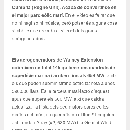
Cumbria (Regne Unit). Acaba de convertir-se en
el major parc eòlic marí.
En el vídeo es fa rar que
no hi hagi so ni música, però potser és alguna cosa
simbòlic que recorda al silenci dels grans
aerogeneradors.
Els aerogeneradors de Walney Extension
cobreixen en total 145 quilòmetres quadrats de
superfície marina i arriben fins als 659 MW
, amb
els que poden subministrar electricitat neta a unes
590.000 llars. És la tercera instal·lació d’aquest
tipus que supera els 600 MW, així que caldrà
actualitzar la llista dels deu majors parcs eòlics
marins del món, on quedaria en el lloc #1 seguida
del London Array (#2, 630 MW) i la Gemini Wind