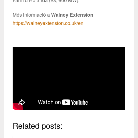
Farm d’Holanda (#3, 600 MW).
Més informació a
Walney Extension
https://walneyextension.co.uk/en
Related posts: