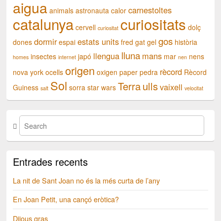
aigua
carnestoltes
animals
astronauta
calor
catalunya
curiositats
cervell
dolç
curiositat
gos
dormir
estats units
dones
espai
fred
gat
gel
història
lluna
llengua
mans
insectes
japó
mar
nens
homes
internet
nen
origen
rècord
nova york
ocells
oxigen
paper
pedra
Rècord
Sol
Terra
ulls
vaixell
Guiness
sorra
star wars
salt
velocitat
Entrades recents
La nit de Sant Joan no és la més curta de l’any
En Joan Petit, una cançó eròtica?
Dijous gras