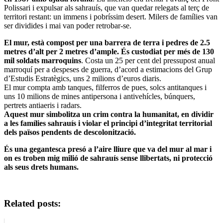
Polissari i expulsar als sahrauís, que van quedar relegats al terç de
territori restant: un immens i pobríssim desert. Milers de famílies van
ser dividides i mai van poder retrobar-se.
El mur, està compost per una barrera de terra i pedres de 2.5
metres d’alt per 2 metres d’ample. És custodiat per més de 130
mil soldats marroquins
. Costa un 25 per cent del pressupost anual
marroquí per a despeses de guerra, d’acord a estimacions del Grup
d’Estudis Estratègics, uns 2 milions d’euros diaris.
El mur compta amb tanques, filferros de pues, solcs antitanques i
uns 10 milions de mines antipersona i antivehícles, búnquers,
pertrets antiaeris i radars.
Aquest mur simbolitza un crim contra la humanitat, en dividir
a les famílies sahrauís i violar el principi d’integritat territorial
dels països pendents de descolonització.
És una gegantesca presó a l’aire lliure que va del mur al mar i
on es troben mig milió de sahrauís sense llibertats, ni protecció
als seus drets humans.
Related posts: