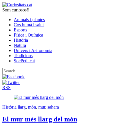
Som curiosos!!
Animals i plantes
Cos humà i salut
Esports
Física i Química
Història
Natura
Univers i Astronomia
Tradicions
SocPetit.cat
RSS
Història
llarg
,
món
,
mur
,
sahara
El mur més llarg del món