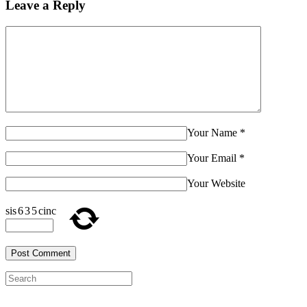
Leave a Reply
Your Name
*
Your Email
*
Your Website
sis
6
3
5
cinc