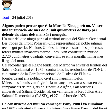
Toni
⋅
24 juliol 2018
Alguns poden pensar que és la Muralla Xina, però no. Va ser
una fortificació -de més de 21 mil quilòmetres de llarg- per
detenir els atacs dels manxús i mongols.
Un mur del que ningú parla al territori ocupat del Sàhara Occidental.
Les tropes del Front Polissari -únic representant del poble sahrauí
reconegut per les Nacions Unides- tenien en escac a les poderoses
forces militars invasores marroquines i van construir un mur de
2,720 quilòmetres quadrats, convertint-se en la muralla militar més
llarga del món.
Cal recordar que el Regne feudal del Marroc va envair el territori del
Sàhara Occidental en 1975 –contra totes les resolucions de l’ONU i
el dictamen de la Cort Internacional de Justícia de l’Haia –
bombardejant a la població civil amb napalm i fòsfor.
Milers de sahrauís van fugir de la matança i es van assentar en els
campaments de refugiats de Tinduf, a Algèria, i als territoris
alliberats del Sàhara Occidental, on van fundar la República Àrab
Sahrauí Democràtica (RASD), el 27 de febrer de 1976.
La construcció del mur va començar l’any 1980 i va culminar
en 1987 amb ajuda forana
. La intenció era frenar l’avanç del Front