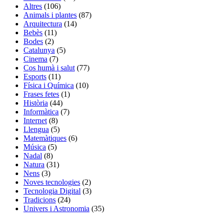
Altres
(106)
Animals i plantes
(87)
Arquitectura
(14)
Bebès
(11)
Bodes
(2)
Catalunya
(5)
Cinema
(7)
Cos humà i salut
(77)
Esports
(11)
Física i Química
(10)
Frases fetes
(1)
Història
(44)
Informàtica
(7)
Internet
(8)
Llengua
(5)
Matemàtiques
(6)
Música
(5)
Nadal
(8)
Natura
(31)
Nens
(3)
Noves tecnologies
(2)
Tecnologia Digital
(3)
Tradicions
(24)
Univers i Astronomia
(35)