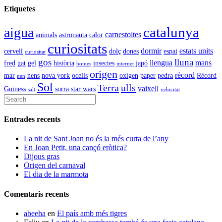
Etiquetes
catalunya
aigua
carnestoltes
animals
astronauta
calor
curiositats
dormir
estats units
cervell
dolç
dones
espai
curiositat
gos
lluna
llengua
mans
fred
gat
gel
història
insectes
japó
homes
internet
origen
rècord
mar
nens
nova york
ocells
oxigen
paper
pedra
Rècord
nen
Sol
Terra
ulls
vaixell
Guiness
sorra
star wars
salt
velocitat
Entrades recents
La nit de Sant Joan no és la més curta de l’any
En Joan Petit, una cançó eròtica?
Dijous gras
Origen del carnaval
El dia de la marmota
Comentaris recents
abeeha
en
El país amb més tigres