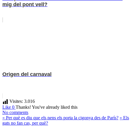
mig del pont vell?
Origen del carnaval
Visites:
3.016
Like
0
Thanks!
You've already liked this
No comments
«
Per què es diu que els nens els porta la cigonya des de París?
»
Els
gats no fan cas, per què?