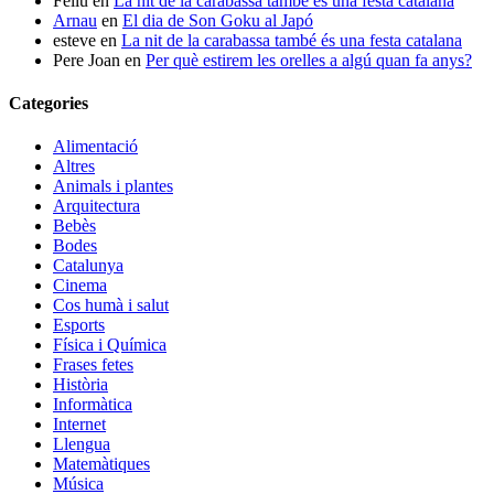
Feliu
en
La nit de la carabassa també és una festa catalana
Arnau
en
El dia de Son Goku al Japó
esteve
en
La nit de la carabassa també és una festa catalana
Pere Joan
en
Per què estirem les orelles a algú quan fa anys?
Categories
Alimentació
Altres
Animals i plantes
Arquitectura
Bebès
Bodes
Catalunya
Cinema
Cos humà i salut
Esports
Física i Química
Frases fetes
Història
Informàtica
Internet
Llengua
Matemàtiques
Música