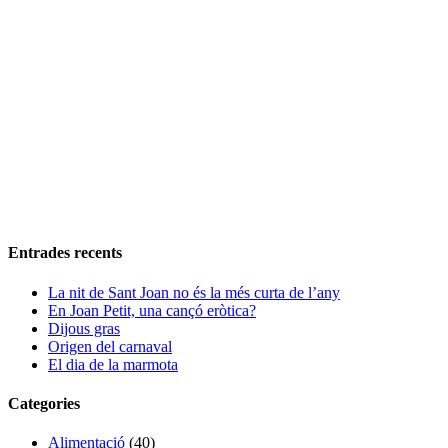
Entrades recents
La nit de Sant Joan no és la més curta de l’any
En Joan Petit, una cançó eròtica?
Dijous gras
Origen del carnaval
El dia de la marmota
Categories
Alimentació
(40)