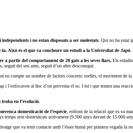
 i independents i no estan disposats a ser molestats
. Qui no ha estat i
-la. Això és el que va concloure un estudi a la Universitat de Japó
.
er a partir del comportament de 20 gats a les seves llars.
Els estudios
 seguit del seu amo, seguit d’un altre desconegut.
nint en compte un nombre de factors concrets: orelles, el moviment de la cu
cap i l’enfocaven al lloc d’on provenia el so. I tot i que tenien una rea
s troba en l’evolució
.
imerenca domesticació de l’espècie
, enfront de la relació que es va ma
nys temps sent domesticats activament (9.500 anys davant de 15.000 any
 salvatge que va tenir contacte amb l’ésser humà per primera vegada fa n