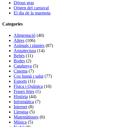
Dijous gras
Origen del carnaval
El dia de la marmota
Categories
Alimentació
(40)
Altres
(106)
Animals i plantes
(87)
Arquitectura
(14)
Bebès
(11)
Bodes
(2)
Catalunya
(5)
Cinema
(7)
Cos humà i salut
(77)
Esports
(11)
Física i Química
(10)
Frases fetes
(1)
Història
(44)
Informàtica
(7)
Internet
(8)
Llengua
(5)
Matemàtiques
(6)
Música
(5)