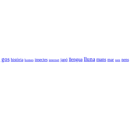
gos
lluna
llengua
mans
l
història
insectes
japó
mar
nens
homes
internet
nen