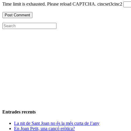
Time limit is exhausted. Please reload CAPTCHA.
cinc
set
3
cinc
2
Entrades recents
La nit de Sant Joan no és la més curta de l’any
En Joan Petit, una cançó eròtica?