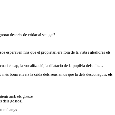
gnorat després de cridar al seu gat?
os esperaven fins que el propietari era fora de la vista i aleshores els
a i el cap, la vocalització, la dilatació de la pupil·la dels ulls…
cció més bona envers la crida dels seus amos que la dels desconeguts,
els
ntenir amb els gossos.
s dels gossos).
ou mil anys.