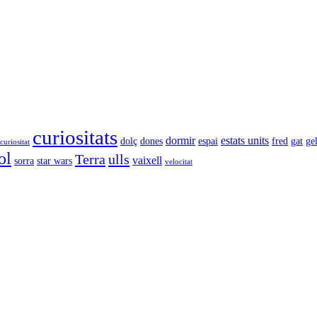
curiositats
dormir
estats units
dolç
dones
espai
fred
gat
ge
curiositat
ol
Terra
ulls
vaixell
sorra
star wars
velocitat