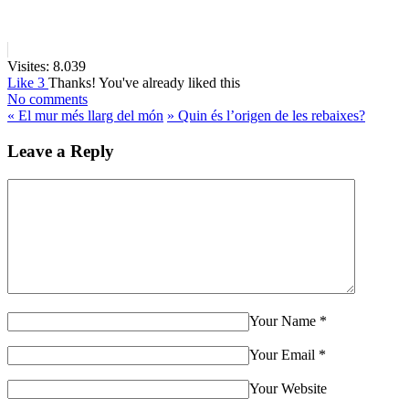
Visites:
8.039
Like
3
Thanks!
You've already liked this
No comments
«
El mur més llarg del món
»
Quin és l’origen de les rebaixes?
Leave a Reply
Your Name
*
Your Email
*
Your Website