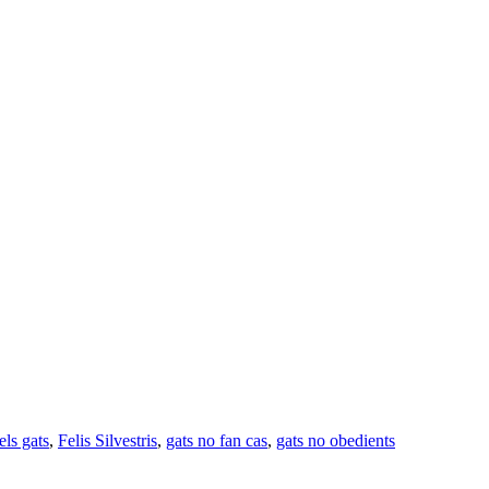
els gats
,
Felis Silvestris
,
gats no fan cas
,
gats no obedients