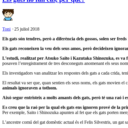
Toni
⋅
25 juliol 2018
Els gats són tendres, però a diferència dels gossos, solen ser freds
Els gats reconeixen la veu dels seus amos, però decideixen ignorar
L’estudi, realitzat per Atsuko Saito i Kazutaka Shinozuka, es va f
posaven l’enregistrament de tres desconeguts anomenant els seus noms,
Els investigadors van analitzar les respostes dels gats a cada crida, te
El resultat va ser que, quan sentien els seus noms, els gats movien el 
animals ignoraven a tothom.
Això segur entristeix a molts amants dels gats, però té una raó i e
Es creu que la raó per la qual els gats ens ignoren prové de la pr
Per exemple, Saito i Shinozuka apunten al fet que els gats porten me
L’ancestre comú del gat domèstic actual és el Felis Silvestris, un gat