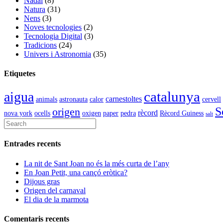
Nadal
(8)
Natura
(31)
Nens
(3)
Noves tecnologies
(2)
Tecnologia Digital
(3)
Tradicions
(24)
Univers i Astronomia
(35)
Etiquetes
catalunya
aigua
carnestoltes
animals
astronauta
calor
cervell
S
origen
rècord
nova york
ocells
oxigen
paper
pedra
Rècord Guiness
salt
Entrades recents
La nit de Sant Joan no és la més curta de l’any
En Joan Petit, una cançó eròtica?
Dijous gras
Origen del carnaval
El dia de la marmota
Comentaris recents