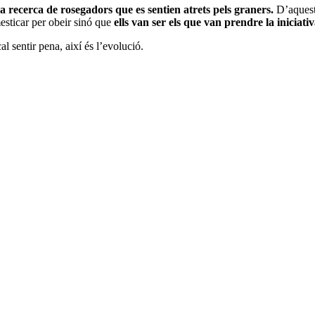
la recerca de rosegadors que es sentien atrets pels graners.
D’aquesta
mesticar per obeir sinó que
ells van ser els que van prendre la iniciati
al sentir pena, així és l’evolució.