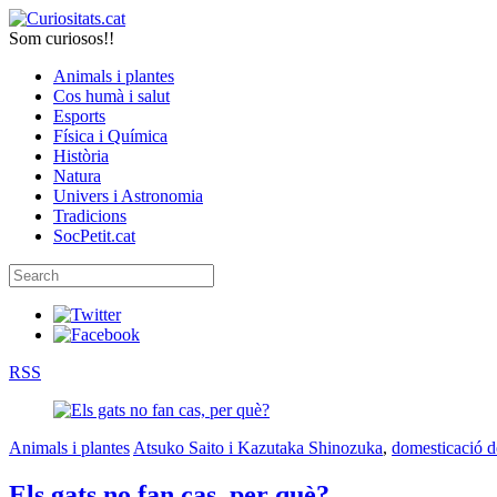
Som curiosos!!
Animals i plantes
Cos humà i salut
Esports
Física i Química
Història
Natura
Univers i Astronomia
Tradicions
SocPetit.cat
RSS
Animals i plantes
Atsuko Saito i Kazutaka Shinozuka
,
domesticació d
Els gats no fan cas, per què?