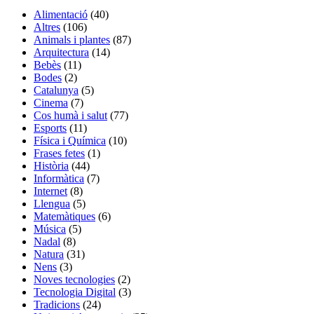
Alimentació
(40)
Altres
(106)
Animals i plantes
(87)
Arquitectura
(14)
Bebès
(11)
Bodes
(2)
Catalunya
(5)
Cinema
(7)
Cos humà i salut
(77)
Esports
(11)
Física i Química
(10)
Frases fetes
(1)
Història
(44)
Informàtica
(7)
Internet
(8)
Llengua
(5)
Matemàtiques
(6)
Música
(5)
Nadal
(8)
Natura
(31)
Nens
(3)
Noves tecnologies
(2)
Tecnologia Digital
(3)
Tradicions
(24)