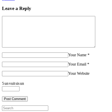
Leave a Reply
Your Name
*
Your Email
*
Your Website
5
un
vuit
sis
un