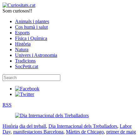
Som curiosos!!
Animals i plantes
Cos humà i salut
Esports
Física i Química
Història
Natura
Univers i Astronomia
Tradicions
SocPetit.cat
RSS
Història
dia del treball
,
Dia Internacional dels Treballadors
,
Labor
Day
,
manifestacions Barcelona
,
Màrtirs de Chicago
,
primer de maig