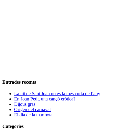
Entrades recents
La nit de Sant Joan no és la més curta de l’any
En Joan Petit, una cançó eròtica?
Dijous gras
Origen del carnaval
El dia de la marmota
Categories