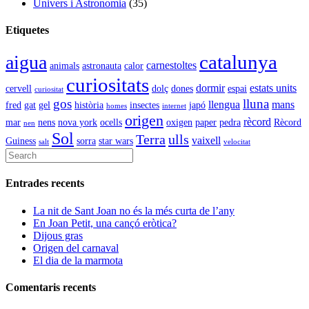
Univers i Astronomia
(35)
Etiquetes
catalunya
aigua
carnestoltes
animals
astronauta
calor
curiositats
dormir
estats units
cervell
dolç
dones
espai
curiositat
gos
lluna
llengua
mans
fred
gat
gel
història
insectes
japó
homes
internet
origen
rècord
mar
nens
nova york
ocells
oxigen
paper
pedra
Rècord
nen
Sol
Terra
ulls
vaixell
Guiness
sorra
star wars
salt
velocitat
Entrades recents
La nit de Sant Joan no és la més curta de l’any
En Joan Petit, una cançó eròtica?
Dijous gras
Origen del carnaval
El dia de la marmota
Comentaris recents