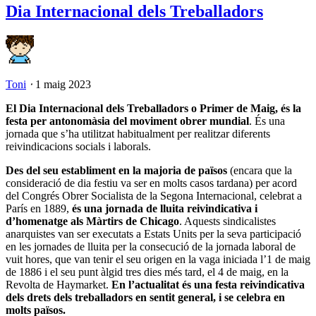
Dia Internacional dels Treballadors
Toni
⋅
1 maig 2023
El Dia Internacional dels Treballadors o Primer de Maig, és la
festa per antonomàsia del moviment obrer mundial
. És una
jornada que s’ha utilitzat habitualment per realitzar diferents
reivindicacions socials i laborals.
Des del seu establiment en la majoria de països
(encara que la
consideració de dia festiu va ser en molts casos tardana) per acord
del Congrés Obrer Socialista de la Segona Internacional, celebrat a
París en 1889,
és una jornada de lluita reivindicativa i
d’homenatge als Màrtirs de Chicago
. Aquests sindicalistes
anarquistes van ser executats a Estats Units per la seva participació
en les jornades de lluita per la consecució de la jornada laboral de
vuit hores, que van tenir el seu origen en la vaga iniciada l’1 de maig
de 1886 i el seu punt àlgid tres dies més tard, el 4 de maig, en la
Revolta de Haymarket.
En l’actualitat és una festa reivindicativa
dels drets dels treballadors en sentit general, i se celebra en
molts països.