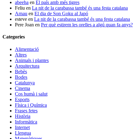
abeeha
en
El país amb més tigres
Feliu
en
La nit de la carabassa també és una festa catalana
Arnau
en
El dia de Son Goku al Japó
esteve
en
La nit de la carabassa també és una festa catalana
Pere Joan
en
Per què estirem les orelles a algú quan fa anys?
Categories
Alimentació
Altres
Animals i plantes
Arquitectura
Bebès
Bodes
Catalunya
Cinema
Cos humà i salut
Esports
Física i Química
Frases fetes
Història
Informàtica
Internet
Llengua
Matemàtiques