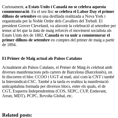
Curiosament,
a Estats Units i Canadà no se celebra aquesta
commemoració
. En el seu lloc
se celebra el Labor Day el primer
dilluns de setembre
en una desfilada realitzada a Nova York i
organitzada per la Noble Ordre dels Cavallers del Treball. El
president Grover Cleveland, va afavorir la celebració al setembre per
temor al fet que la data de maig reforcés el moviment socialista als
Estats Units des de 1882.
Canadà es va unir a commemorar el
primer dilluns de setembre
en comptes del primer de maig a partir
de 1894.
El Primer de Maig actual als Països Catalans
Actualment als Països Catalans, el Primer de Maig és celebrat amb
diverses manifestacions pels carrers de Barcelona (Barcelonès), on
hi discorren el bloc CCOO i UGT al matí, així com la CNT i també
la Intersindical-CSC. També a la tarda es realitza la manifestació
anticapitalista formada per diversos blocs, entre els quals, el de
CGT, Esquerra Independentista (COS, SEPC, CUP, Endavant,
Arran, MDT), PCPC, Revolta Global, etc.
Related posts: