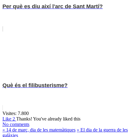
Per què es diu així l'arc de Sant Martí?
Què és el filibusterisme?
Visites:
7.800
Like
2
Thanks!
You've already liked this
No comments
«
14 de març, dia de les matemàtiques
»
El dia de la guerra de les
galàxies