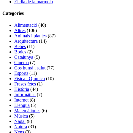
El dia de la marmota
Categories
Alimentació
(40)
Altres
(106)
Animals i plantes
(87)
Arquitectura
(14)
Bebès
(11)
Bodes
(2)
Catalunya
(5)
Cinema
(7)
Cos humà i salut
(77)
Esports
(11)
Física i Química
(10)
Frases fetes
(1)
Història
(44)
Informàtica
(7)
Internet
(8)
Llengua
(5)
Matemàtiques
(6)
Música
(5)
Nadal
(8)
Natura
(31)
Nens
(3)