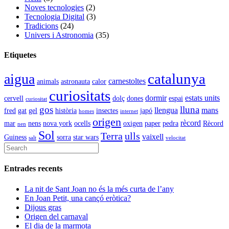
Noves tecnologies
(2)
Tecnologia Digital
(3)
Tradicions
(24)
Univers i Astronomia
(35)
Etiquetes
catalunya
aigua
carnestoltes
animals
astronauta
calor
curiositats
dormir
estats units
cervell
dolç
dones
espai
curiositat
gos
lluna
llengua
mans
fred
gat
gel
història
insectes
japó
homes
internet
origen
rècord
mar
nens
nova york
ocells
oxigen
paper
pedra
Rècord
nen
Sol
Terra
ulls
vaixell
Guiness
sorra
star wars
salt
velocitat
Entrades recents
La nit de Sant Joan no és la més curta de l’any
En Joan Petit, una cançó eròtica?
Dijous gras
Origen del carnaval
El dia de la marmota