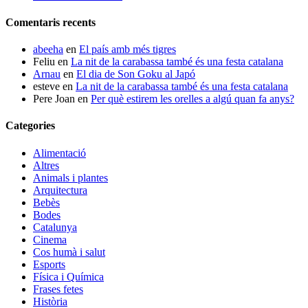
Comentaris recents
abeeha
en
El país amb més tigres
Feliu
en
La nit de la carabassa també és una festa catalana
Arnau
en
El dia de Son Goku al Japó
esteve
en
La nit de la carabassa també és una festa catalana
Pere Joan
en
Per què estirem les orelles a algú quan fa anys?
Categories
Alimentació
Altres
Animals i plantes
Arquitectura
Bebès
Bodes
Catalunya
Cinema
Cos humà i salut
Esports
Física i Química
Frases fetes
Història