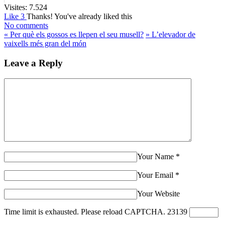
Visites:
7.524
Like
3
Thanks!
You've already liked this
No comments
«
Per què els gossos es llepen el seu musell?
»
L’elevador de
vaixells més gran del món
Leave a Reply
Your Name
*
Your Email
*
Your Website
Time limit is exhausted. Please reload CAPTCHA.
2
3
1
3
9