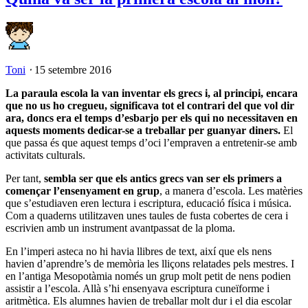
Toni
⋅
15 setembre 2016
La paraula escola la van inventar els grecs i, al principi, encara
que no us ho cregueu, significava tot el contrari del que vol dir
ara, doncs era el temps d’esbarjo per els qui no necessitaven en
aquests moments dedicar-se a treballar per guanyar diners.
El
que passa és que aquest temps d’oci l’empraven a entretenir-se amb
activitats culturals.
Per tant,
sembla ser que els antics grecs van ser els primers a
començar l’ensenyament en grup
, a manera d’escola. Les matèries
que s’estudiaven eren lectura i escriptura, educació física i música.
Com a quaderns utilitzaven unes taules de fusta cobertes de cera i
escrivien amb un instrument avantpassat de la ploma.
En l’imperi asteca no hi havia llibres de text, així que els nens
havien d’aprendre’s de memòria les lliçons relatades pels mestres. I
en l’antiga Mesopotàmia només un grup molt petit de nens podien
assistir a l’escola. Allà s’hi ensenyava escriptura cuneïforme i
aritmètica. Els alumnes havien de treballar molt dur i el dia escolar