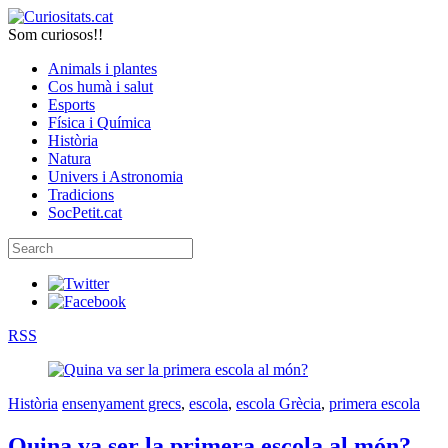
Som curiosos!!
Animals i plantes
Cos humà i salut
Esports
Física i Química
Història
Natura
Univers i Astronomia
Tradicions
SocPetit.cat
RSS
Història
ensenyament grecs
,
escola
,
escola Grècia
,
primera escola
Quina va ser la primera escola al món?