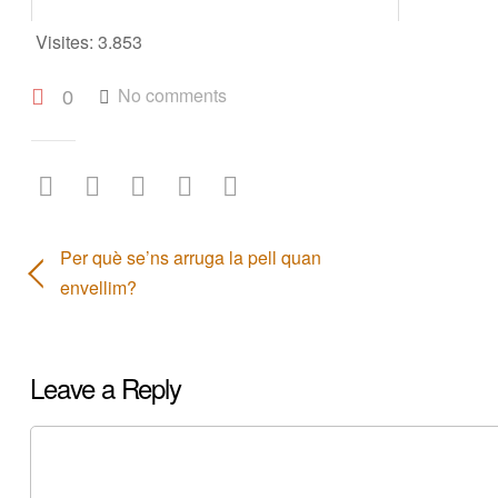
Visites:
3.853
No comments
0
Per què se’ns arruga la pell quan
envellim?
Leave a Reply