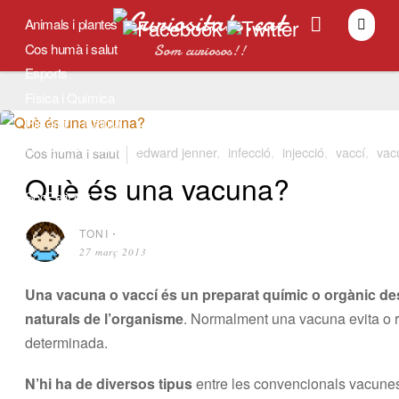
Animals i plantes
Cos humà i salut
Som curiosos!!
Esports
Física i Química
Història
Natura
Univers i Astronomia
Cos humà i salut
edward jenner
,
infecció
,
injecció
,
vaccí
,
vac
Tradicions
Què és una vacuna?
SocPetit.cat
TONI
⋅
27 març 2013
Una vacuna o vaccí és un preparat químic o orgànic des
naturals de l’organisme
. Normalment una vacuna evita o r
determinada.
N’hi ha de diversos tipus
entre les convencionals vacunes