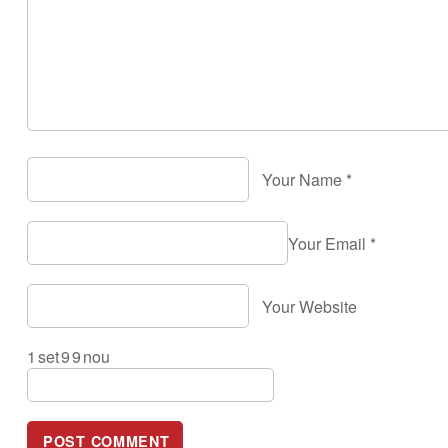
Your Name
*
Your Email
*
Your Website
1
set
9
9
nou