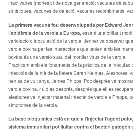
inactivades (mortes); i de nova generació: vacunes de subu
sintètiques, vacunes de deleció, vacunes recombinants, v
La primera vacuna fou desenvolupada per Edward Jenne
l’epidèmia de la verola a Europa,
essent una brillant mod
variolació o inoculació de la verola. Jenner va observar que
verola bovina per les interaccions que tenien amb les mame
bovina és una versió suau del mortífer virus de la verola.
Practicant amb els fonaments de la pràctica de la inoculació
infecciós de la mà de la lletera Sarah Nelmes. Aleshores, va 
nen sa de vuit anys, James Phipps. Poc després va mostrar
verola bovina. 48 dies després, després que ell es recupera
aleshores va injectar material infectat de verola a Phipps, 
símptomes de la verola.
La base bioquímica està en què a l’injectar l’agent pat
sistema immunitari pot lluitar contra el bacteri patoge