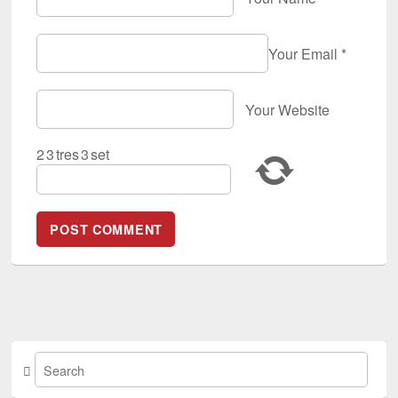
Your Email
*
Your Website
2
3
tres
3
set