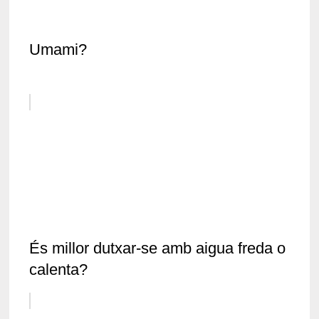
Umami?
És millor dutxar-se amb aigua freda o
calenta?