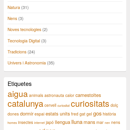
Natura
(31)
Nens
(3)
Noves tecnologies
(2)
Tecnologia Digital
(3)
Tradicions
(24)
Univers i Astronomia
(35)
Etiquetes
aigua
carnestoltes
animals
astronauta
calor
catalunya
curiositats
cervell
dolç
curiositat
gos
dormir
estats units
dones
espai
fred
gat
gel
història
lluna
llengua
mans
insectes
japó
mar
nens
homes
internet
nen