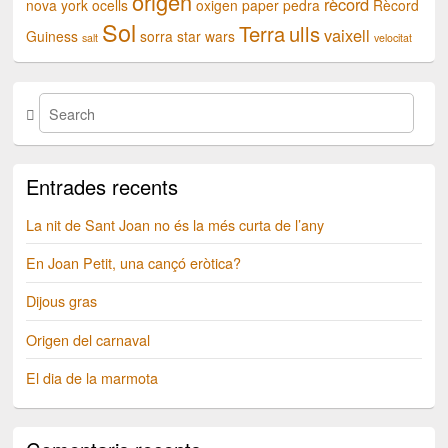
origen
rècord
nova york
ocells
oxigen
paper
pedra
Rècord
Sol
Terra
ulls
vaixell
Guiness
sorra
star wars
salt
velocitat
Entrades recents
La nit de Sant Joan no és la més curta de l’any
En Joan Petit, una cançó eròtica?
Dijous gras
Origen del carnaval
El dia de la marmota