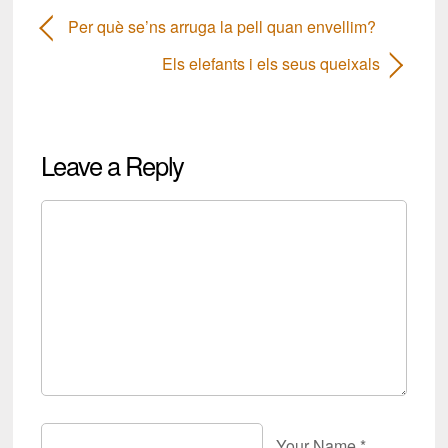
Per què se’ns arruga la pell quan envellim?
Els elefants i els seus queixals
Leave a Reply
Your Name
*