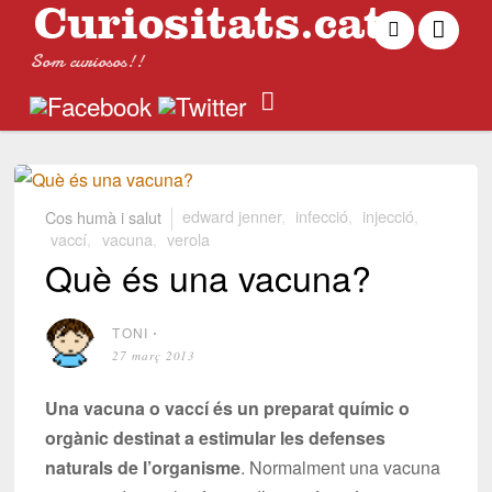
Som curiosos!!
Cos humà i salut
edward jenner
,
infecció
,
injecció
,
vaccí
,
vacuna
,
verola
Què és una vacuna?
TONI
⋅
27 març 2013
Una vacuna o vaccí és un preparat químic o
orgànic destinat a estimular les defenses
naturals de l’organisme
. Normalment una vacuna