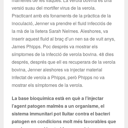
mamelles de les vaques. La verola bovina és una
versió suau del mortífer virus de la verola.
Practicant amb els fonaments de la pràctica de la
inoculació, Jenner va prendre el fluid infecciós de
la mà de la lletera Sarah Nelmes. Aleshores, va
inserir aquest fluid al braç d’un nen sa de vuit anys,
James Phipps. Poc després va mostrar els
símptomes de la infecció de verola bovina. 48 dies
després, després que ell es recuperara de la verola
bovina, Jenner aleshores va injectar material
infectat de verola a Phipps, però Phipps no va
mostrar els símptomes de la verola.
La base bioquímica està en què a l’injectar
l’agent patogen malmès a un organisme, el
sistema immunitari pot lluitar contra el bacteri
patogen en condicions molt més favorables que