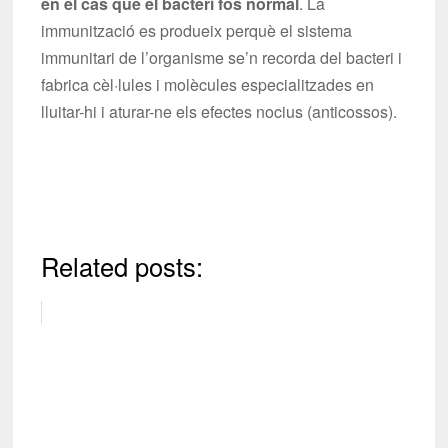
en el cas que el bacteri fos normal
. La
immunització es produeix perquè el sistema
immunitari de l’organisme se’n recorda del bacteri i
fabrica cèl·lules i molècules especialitzades en
lluitar-hi i aturar-ne els efectes nocius (anticossos).
Related posts: