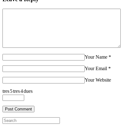
Your Name
*
Your Email
*
Your Website
tres
5
tres
4
dues