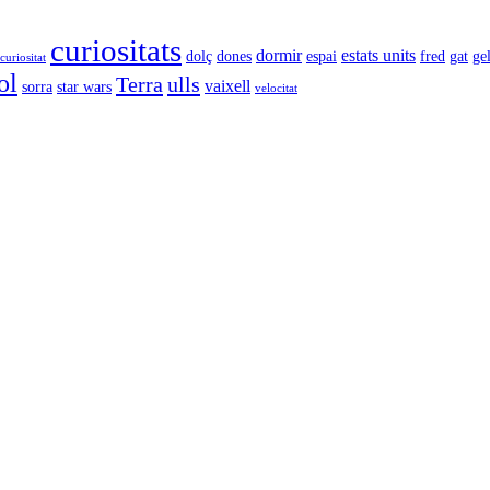
curiositats
dormir
estats units
dolç
dones
espai
fred
gat
ge
curiositat
ol
Terra
ulls
vaixell
sorra
star wars
velocitat