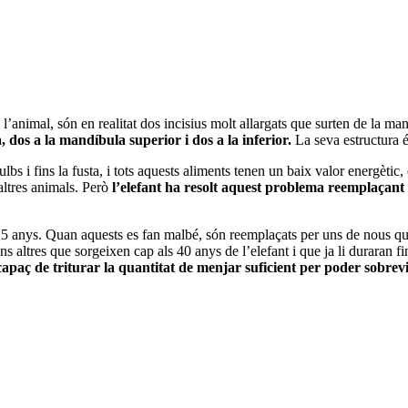
 l’animal, són en realitat dos incisius molt allargats que surten de la ma
dos a la mandíbula superior i dos a la inferior.
La seva estructura 
bs i fins la fusta, i tots aquests aliments tenen un baix valor energètic, 
ltres animals. Però
l’elefant ha resolt aquest problema reemplaçant 
5 anys. Quan aquests es fan malbé, són reemplaçats per uns de nous qu
s altres que sorgeixen cap als 40 anys de l’elefant i que ja li duraran f
apaç de triturar la quantitat de menjar suficient per poder sobrevi