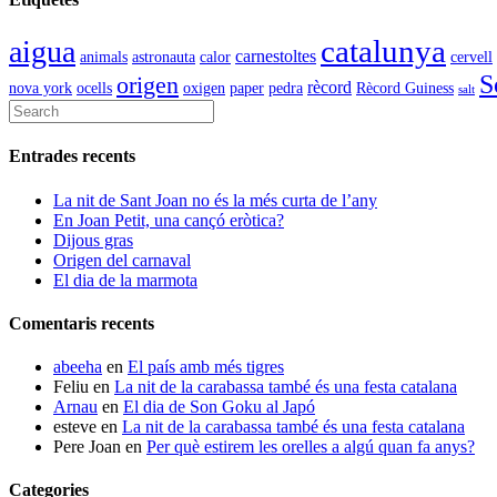
catalunya
aigua
carnestoltes
animals
astronauta
calor
cervell
S
origen
rècord
nova york
ocells
oxigen
paper
pedra
Rècord Guiness
salt
Entrades recents
La nit de Sant Joan no és la més curta de l’any
En Joan Petit, una cançó eròtica?
Dijous gras
Origen del carnaval
El dia de la marmota
Comentaris recents
abeeha
en
El país amb més tigres
Feliu
en
La nit de la carabassa també és una festa catalana
Arnau
en
El dia de Son Goku al Japó
esteve
en
La nit de la carabassa també és una festa catalana
Pere Joan
en
Per què estirem les orelles a algú quan fa anys?
Categories