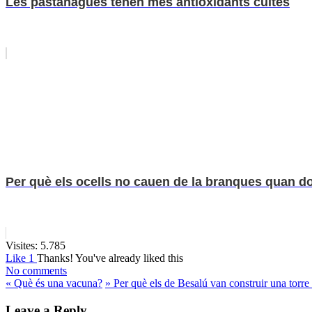
Les pastanagues tenen més antioxidants cuites
Per què els ocells no cauen de la branques quan 
Visites:
5.785
Like
1
Thanks!
You've already liked this
No comments
«
Què és una vacuna?
»
Per què els de Besalú van construir una torre 
Leave a Reply