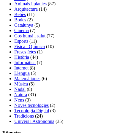
Animals i plantes
(87)
Arquitectura
(14)
Bebès
(11)
Bodes
(2)
Catalunya
(5)
Cinema
(7)
Cos humà i salut
(77)
Esports
(11)
Física i Química
(10)
Frases fetes
(1)
Història
(44)
Informàtica
(7)
Internet
(8)
Llengua
(5)
Matemàtiques
(6)
Música
(5)
Nadal
(8)
Natura
(31)
Nens
(3)
Noves tecnologies
(2)
Tecnologia Digital
(3)
Tradicions
(24)
Univers i Astronomia
(35)
Etiquetes