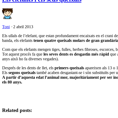
Toni
⋅
2 abril 2013
Els ullals de l’elefant, que estan profundament encaixats en el crani de
banda, els elefants
tenen quatre queixals molars de gran grandària, 
Com que els elefants mengen tiges, fulles, herbes fibroses, escorces, bul
Tot aquest procés fa que
les seves dents es desgastin més ràpid
que a
anys això ho fa diverses vegades).
Després de les dents de llet, els
primers queixals
apareixen als 13 o 1
Els
segons queixals
també acaben desgastant-se i són substituïts per un
A partir d’aquesta edat l’animal mor, majoritàriament per ser inc
els 80 anys.
Related posts: