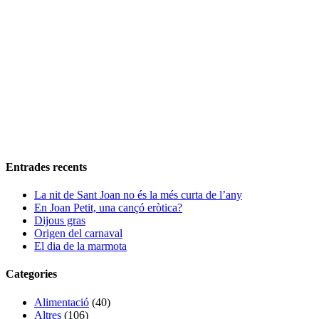
Entrades recents
La nit de Sant Joan no és la més curta de l’any
En Joan Petit, una cançó eròtica?
Dijous gras
Origen del carnaval
El dia de la marmota
Categories
Alimentació
(40)
Altres
(106)