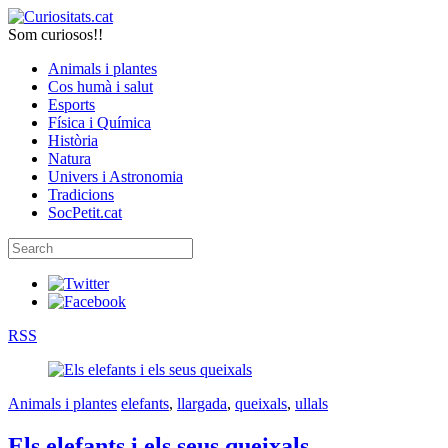
Som curiosos!!
Animals i plantes
Cos humà i salut
Esports
Física i Química
Història
Natura
Univers i Astronomia
Tradicions
SocPetit.cat
RSS
Animals i plantes
elefants
,
llargada
,
queixals
,
ullals
Els elefants i els seus queixals