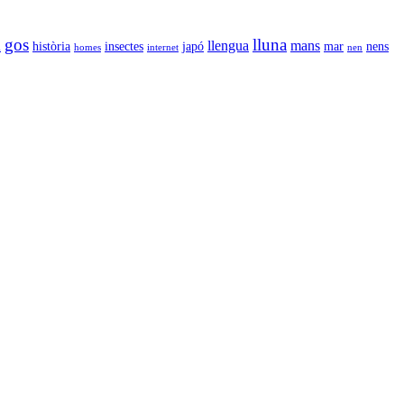
gos
lluna
llengua
mans
l
història
insectes
japó
mar
nens
homes
internet
nen