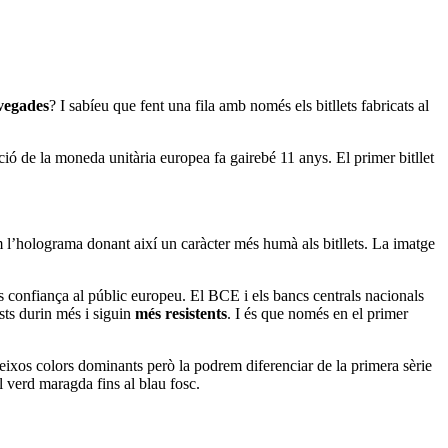
 vegades
? I sabíeu que fent una fila amb només els bitllets fabricats al
ció de la moneda unitària europea fa gairebé 11 anys. El primer bitllet
’holograma donant així un caràcter més humà als bitllets. La imatge
és confiança al públic europeu. El BCE i els bancs centrals nacionals
sts durin més i siguin
més resistents
. I és que només en el primer
teixos colors dominants però la podrem diferenciar de la primera sèrie
l verd maragda fins al blau fosc.