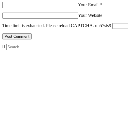
Your Email
*
Your Website
Time limit is exhausted. Please reload CAPTCHA.
un
5
7
sis
9