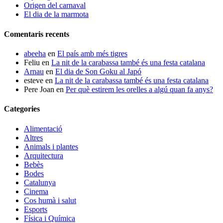
Origen del carnaval
El dia de la marmota
Comentaris recents
abeeha
en
El país amb més tigres
Feliu
en
La nit de la carabassa també és una festa catalana
Arnau
en
El dia de Son Goku al Japó
esteve
en
La nit de la carabassa també és una festa catalana
Pere Joan
en
Per què estirem les orelles a algú quan fa anys?
Categories
Alimentació
Altres
Animals i plantes
Arquitectura
Bebès
Bodes
Catalunya
Cinema
Cos humà i salut
Esports
Física i Química