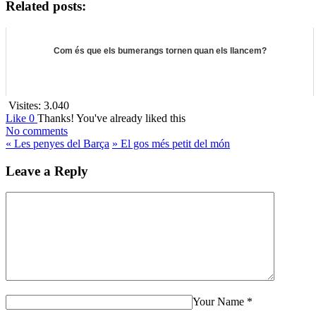
Related posts:
Com és que els bumerangs tornen quan els llancem?
Visites:
3.040
Like
0
Thanks!
You've already liked this
No comments
«
Les penyes del Barça
»
El gos més petit del món
Leave a Reply
Your Name
*