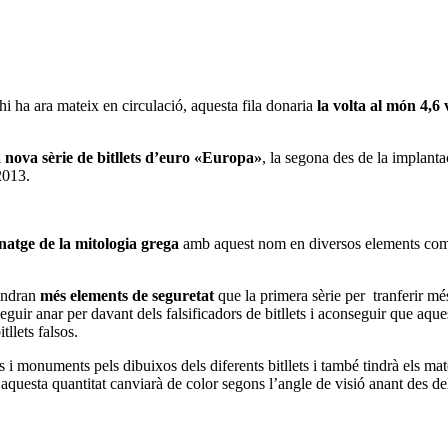
 hi ha ara mateix en circulació, aquesta fila donaria
la volta al món 4,6
 nova sèrie de bitllets d’euro «Europa»
, la segona des de la implanta
 2013.
natge de la mitologia grega
amb aquest nom en diversos elements com l
tindran
més elements de seguretat
que la primera sèrie per tranferir m
uir anar per davant dels falsificadors de bitllets i aconseguir que aque
llets falsos.
 i monuments pels dibuixos dels diferents bitllets i també tindrà els ma
aquesta quantitat canviarà de color segons l’angle de visió anant des de