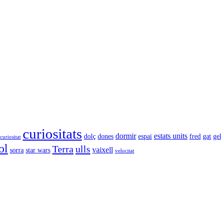
curiositats
dormir
estats units
dolç
dones
espai
fred
gat
ge
curiositat
ol
Terra
ulls
vaixell
sorra
star wars
velocitat