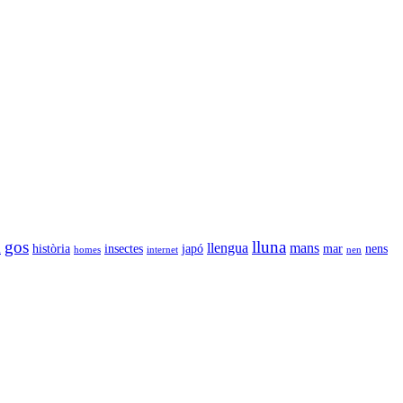
gos
lluna
llengua
mans
l
història
insectes
japó
mar
nens
homes
internet
nen