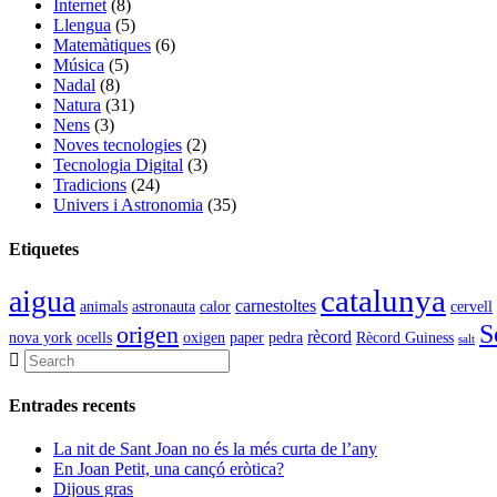
Internet
(8)
Llengua
(5)
Matemàtiques
(6)
Música
(5)
Nadal
(8)
Natura
(31)
Nens
(3)
Noves tecnologies
(2)
Tecnologia Digital
(3)
Tradicions
(24)
Univers i Astronomia
(35)
Etiquetes
catalunya
aigua
carnestoltes
animals
astronauta
calor
cervell
S
origen
rècord
nova york
ocells
oxigen
paper
pedra
Rècord Guiness
salt
Entrades recents
La nit de Sant Joan no és la més curta de l’any
En Joan Petit, una cançó eròtica?
Dijous gras