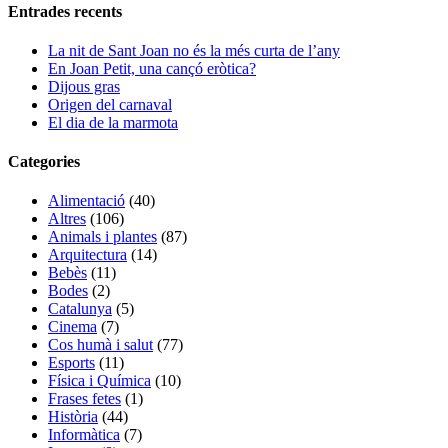
Entrades recents
La nit de Sant Joan no és la més curta de l’any
En Joan Petit, una cançó eròtica?
Dijous gras
Origen del carnaval
El dia de la marmota
Categories
Alimentació
(40)
Altres
(106)
Animals i plantes
(87)
Arquitectura
(14)
Bebès
(11)
Bodes
(2)
Catalunya
(5)
Cinema
(7)
Cos humà i salut
(77)
Esports
(11)
Física i Química
(10)
Frases fetes
(1)
Història
(44)
Informàtica
(7)