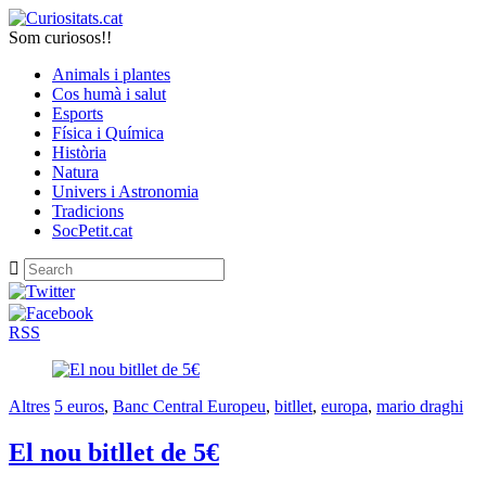
Som curiosos!!
Animals i plantes
Cos humà i salut
Esports
Física i Química
Història
Natura
Univers i Astronomia
Tradicions
SocPetit.cat
RSS
Altres
5 euros
,
Banc Central Europeu
,
bitllet
,
europa
,
mario draghi
El nou bitllet de 5€