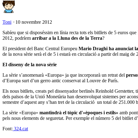
Toni
⋅
10 novembre 2012
Sabíeu que si disposéssim en línia recta tots els bitllets de 5 euros que
2012, podríem
arribar a la Lluna des de la Terra
?
El president del Banc Central Europeu
Mario Draghi ha anunciat la
de la nova sèrie serà el de 5 i estarà en circulació a partir del maig de
El disseny de la nova sèrie
La sèrie s’anomenarà «Europa» ja que incorporarà un retrat del
perso
d’Europa surt d’un gerro antic conservat al Louvre de París.
Els nous bitllets, creats pel dissenyador berlinès Reinhold Gerstetter, 
dels països de la Unió Monetària han desenvolupat sistemes per aconseg
semestre d’aquest any s’han tret de la circulació un total de 251.000 bit
La sèrie «Europa»
mantindrà el tòpic d'»èpoques i estils»
amb ponts
pels nous elements de seguretat. Per exemple el número 5 del bitllet d’
Font:
324.cat