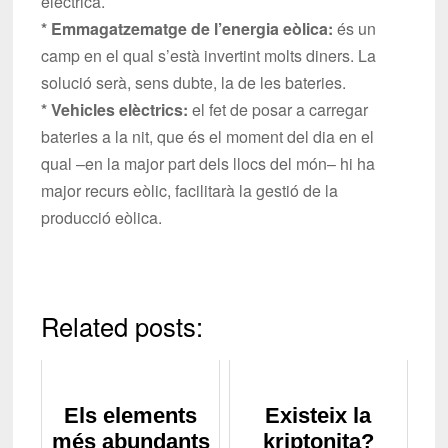
elèctrica.
* Emmagatzematge de l’energia eòlica:
és un
camp en el qual s’està invertint molts diners. La
solució serà, sens dubte, la de les bateries.
* Vehicles elèctrics:
el fet de posar a carregar
bateries a la nit, que és el moment del dia en el
qual –en la major part dels llocs del món– hi ha
major recurs eòlic, facilitarà la gestió de la
producció eòlica.
Related posts:
Els elements
Existeix la
més abundants
kriptonita?