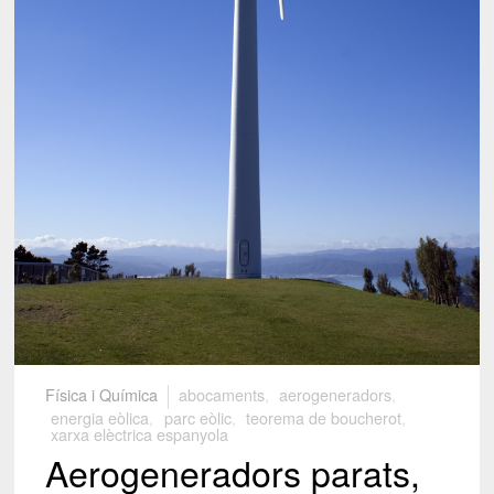
Física i Química
abocaments
,
aerogeneradors
,
energia eòlica
,
parc eòlic
,
teorema de boucherot
,
xarxa elèctrica espanyola
Aerogeneradors parats,