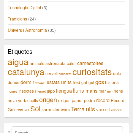
Tecnologia Digital
(3)
Tradicions
(24)
Univers i Astronomia
(35)
Etiquetes
aigua
carnestoltes
animals
astronauta
calor
catalunya
curiositats
cervell
dolç
curiositat
gos
dormir
estats units
dones
espai
fred
gat
gel
història
lluna
llengua
mans
insectes
japó
mar
nens
homes
internet
nen
origen
rècord
nova york
ocells
oxigen
paper
pedra
Rècord
Sol
Terra
ulls
vaixell
Guiness
sorra
star wars
salt
velocitat