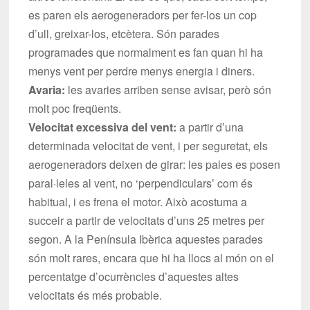
es paren els aerogeneradors per fer-los un cop
d’ull, greixar-los, etcètera. Són parades
programades que normalment es fan quan hi ha
menys vent per perdre menys energia i diners.
Avaria:
les avaries arriben sense avisar, però són
molt poc freqüents.
Velocitat excessiva del vent:
a partir d’una
determinada velocitat de vent, i per seguretat, els
aerogeneradors deixen de girar: les pales es posen
paral·leles al vent, no ‘perpendiculars’ com és
habitual, i es frena el motor. Això acostuma a
succeir a partir de velocitats d’uns 25 metres per
segon. A la Península Ibèrica aquestes parades
són molt rares, encara que hi ha llocs al món on el
percentatge d’ocurrències d’aquestes altes
velocitats és més probable.