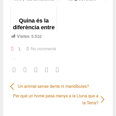
a l'escorça
terrestre
Quina és la
diferència entre
el gel i l'aigua?
Visites:
5.532
No comments
1
Un animal sense dents ni mandíbules?
Per què un home pesa menys a la Lluna que a
la Terra?