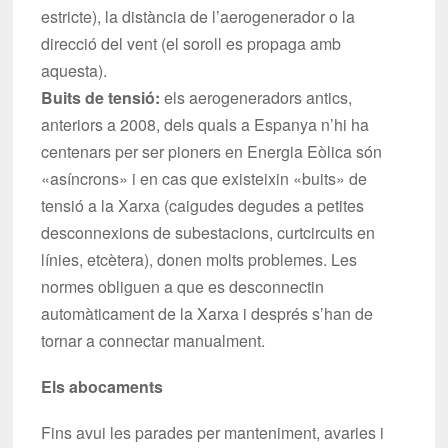
estricte), la distància de l’aerogenerador o la
direcció del vent (el soroll es propaga amb
aquesta).
Buits de tensió:
els aerogeneradors antics,
anteriors a 2008, dels quals a Espanya n’hi ha
centenars per ser pioners en Energia Eòlica són
«asíncrons» i en cas que existeixin «buits» de
tensió a la Xarxa (caigudes degudes a petites
desconnexions de subestacions, curtcircuits en
línies, etcètera), donen molts problemes. Les
normes obliguen a que es desconnectin
automàticament de la Xarxa i després s’han de
tornar a connectar manualment.
Els abocaments
Fins avui les parades per manteniment, avaries i