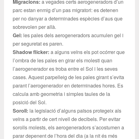
Migracions:
a vegades certs aerogeneradors d’un
parc estan enmig d’un pas migratori: es detenen
per no danyar a determinades espècies d’aus que
sobrevolen per allà.
Gel:
les pales dels aerogeneradors acumulen gel i
per seguretat es paren.
Shadow flicker:
a alguns veïns els pot ocórrer que
l’ombra de les pales en girar els molesti quan
l’aerogenerador es troba entre el Sol i les seves
cases. Aquest parpelleig de les pales girant s’evita
parant l’aerogenerador en determinades hores. Es
calcula amb geometria i simples taules de la
posició del Sol.
Soroll:
la legislació d’alguns països protegeix als
veïns a partir de cert nivell de decibels. Per evitar
sorolls molests, els aerogeneradors s’acostumen a
parar depenent de l’hora del dia (a la nit és més