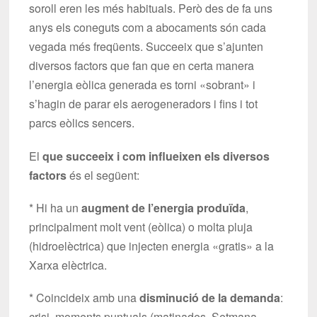
soroll eren les més habituals. Però des de fa uns
anys els coneguts com a abocaments són cada
vegada més freqüents. Succeeix que s’ajunten
diversos factors que fan que en certa manera
l’energia eòlica generada es torni «sobrant» i
s’hagin de parar els aerogeneradors i fins i tot
parcs eòlics sencers.
El
que succeeix i com influeixen els diversos
factors
és el següent:
* Hi ha un
augment de l’energia produïda
,
principalment molt vent (eòlica) o molta pluja
(hidroelèctrica) que injecten energia «gratis» a la
Xarxa elèctrica.
* Coincideix amb una
disminució de la demanda
:
crisi, moments puntuals (matinades, Setmana