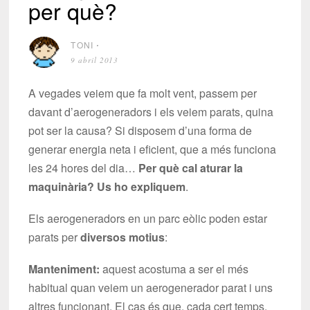
per què?
TONI
⋅
9 abril 2013
A vegades veiem que fa molt vent, passem per
davant d’aerogeneradors i els veiem parats, quina
pot ser la causa? Si disposem d’una forma de
generar energia neta i eficient, que a més funciona
les 24 hores del dia…
Per què cal aturar la
maquinària? Us ho expliquem
.
Els aerogeneradors en un parc eòlic poden estar
parats per
diversos motius
:
Manteniment:
aquest acostuma a ser el més
habitual quan veiem un aerogenerador parat i uns
altres funcionant. El cas és que, cada cert temps,