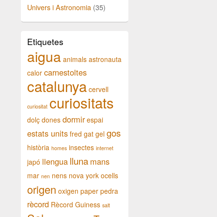
Univers i Astronomia
(35)
Etiquetes
aigua
animals
astronauta
carnestoltes
calor
catalunya
cervell
curiositats
curiositat
dormir
dolç
dones
espai
gos
estats units
fred
gat
gel
història
insectes
homes
internet
lluna
llengua
mans
japó
mar
nens
nova york
ocells
nen
origen
oxigen
paper
pedra
rècord
Rècord Guiness
salt