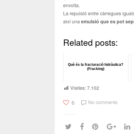
envolta.
La repulsió entre càrregues igual
així una
emulsió
que es pot
sep
Related posts:
Què és la fracturació hidràulica?
(Fracking)
Visites:
7.102
No comments
6