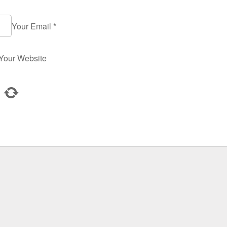
Your Email
*
Your Website