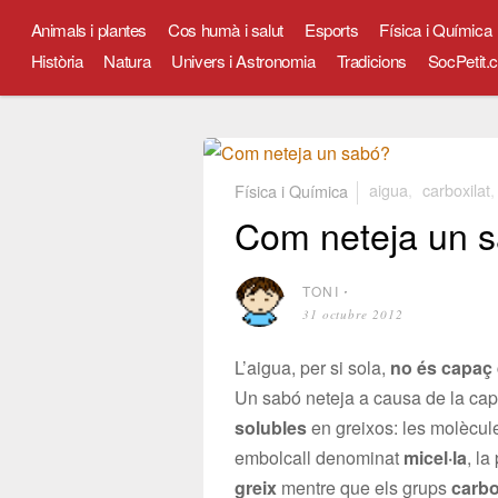
Animals i plantes
Cos humà i salut
Esports
Física i Química
Història
Natura
Univers i Astronomia
Tradicions
SocPetit.c
Física i Química
aigua
,
carboxilat
Com neteja un 
TONI
⋅
31 octubre 2012
L’aigua, per si sola,
no és capaç 
Un sabó neteja a causa de la cap
solubles
en greixos: les molècu
embolcall denominat
micel·la
, l
greix
mentre que els grups
carbo