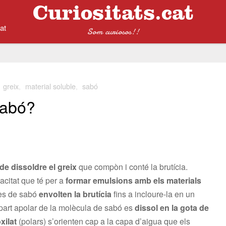
at
Som curiosos!!
,
greix
,
material soluble
,
sabó
sabó?
de dissoldre el greix
que compòn i conté la brutícia.
acitat que té per a
formar emulsions amb els materials
les de sabó
envolten la brutícia
fins a incloure-la en un
a part apolar de la molècula de sabó es
dissol en la gota de
xilat
(polars) s’orienten cap a la capa d’aigua que els