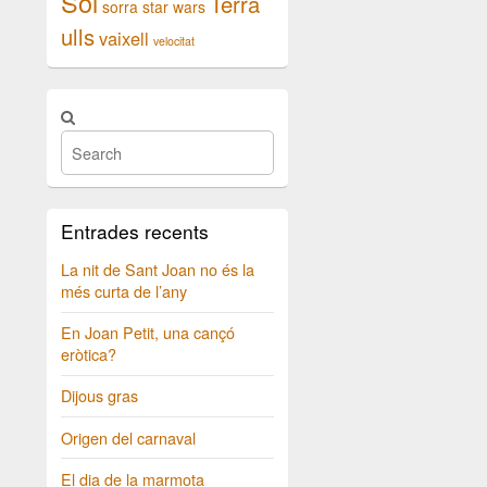
Sol
Terra
sorra
star wars
ulls
vaixell
velocitat
Entrades recents
La nit de Sant Joan no és la
més curta de l’any
En Joan Petit, una cançó
eròtica?
Dijous gras
Origen del carnaval
El dia de la marmota