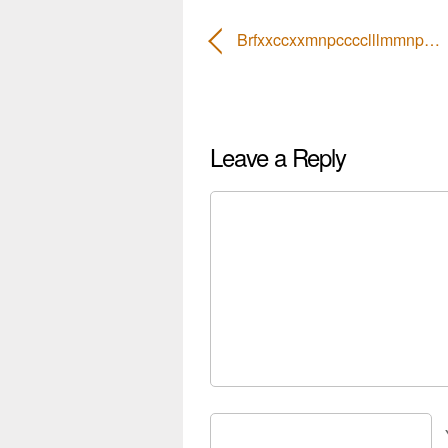
Brfxxccxxmnpcccclllmmnp…
Leave a Reply