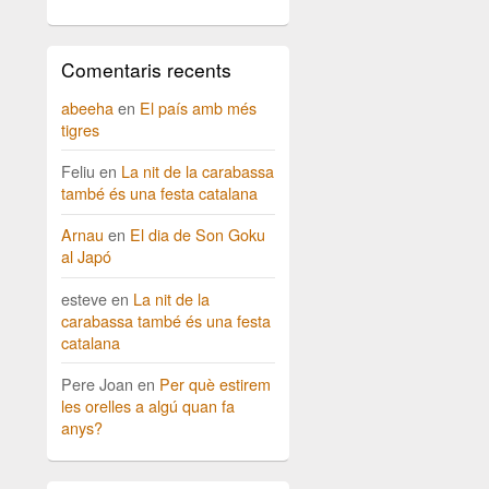
Comentaris recents
abeeha
en
El país amb més
tigres
Feliu
en
La nit de la carabassa
també és una festa catalana
Arnau
en
El dia de Son Goku
al Japó
esteve
en
La nit de la
carabassa també és una festa
catalana
Pere Joan
en
Per què estirem
les orelles a algú quan fa
anys?