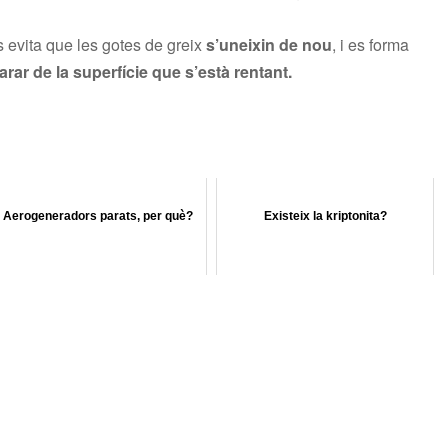
s evita que les gotes de greix
s’uneixin de nou
, i es forma
arar de la superfície
que s’està rentant.
Aerogeneradors parats, per què?
Existeix la kriptonita?