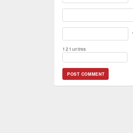
1
2
1
un
tres