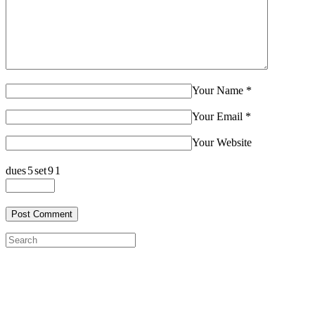
Your Name
*
Your Email
*
Your Website
dues
5
set
9
1