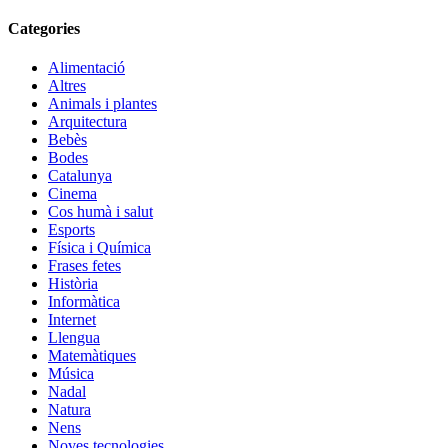
Categories
Alimentació
Altres
Animals i plantes
Arquitectura
Bebès
Bodes
Catalunya
Cinema
Cos humà i salut
Esports
Física i Química
Frases fetes
Història
Informàtica
Internet
Llengua
Matemàtiques
Música
Nadal
Natura
Nens
Noves tecnologies