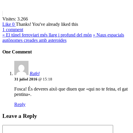
Visites:
3.266
Like
0
Thanks!
You've already liked this
1 comment
«
El túnel ferroviari més llarg i profund del món
»
Naus espacials
autònomes creades amb asteroides
One Comment
Rafel
31 juliol 2016
@ 15:18
Fosca! És deveres això que diuen que «qui no te feina, el gat
pentina».
Reply
Leave a Reply