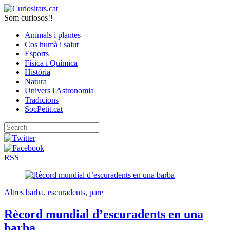
Som curiosos!!
Animals i plantes
Cos humà i salut
Esports
Física i Química
Història
Natura
Univers i Astronomia
Tradicions
SocPetit.cat
RSS
Altres
barba
,
escuradents
,
pare
Rècord mundial d’escuradents en una
barba