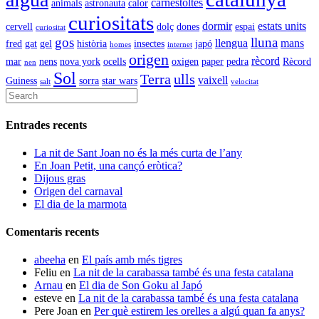
carnestoltes
animals
astronauta
calor
curiositats
dormir
estats units
cervell
dolç
dones
espai
curiositat
gos
lluna
llengua
mans
fred
gat
gel
història
insectes
japó
homes
internet
origen
rècord
mar
nens
nova york
ocells
oxigen
paper
pedra
Rècord
nen
Sol
Terra
ulls
vaixell
Guiness
sorra
star wars
salt
velocitat
Entrades recents
La nit de Sant Joan no és la més curta de l’any
En Joan Petit, una cançó eròtica?
Dijous gras
Origen del carnaval
El dia de la marmota
Comentaris recents
abeeha
en
El país amb més tigres
Feliu
en
La nit de la carabassa també és una festa catalana
Arnau
en
El dia de Son Goku al Japó
esteve
en
La nit de la carabassa també és una festa catalana
Pere Joan
en
Per què estirem les orelles a algú quan fa anys?