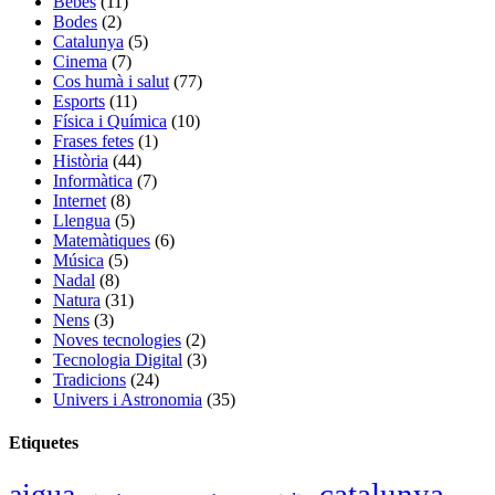
Bebès
(11)
Bodes
(2)
Catalunya
(5)
Cinema
(7)
Cos humà i salut
(77)
Esports
(11)
Física i Química
(10)
Frases fetes
(1)
Història
(44)
Informàtica
(7)
Internet
(8)
Llengua
(5)
Matemàtiques
(6)
Música
(5)
Nadal
(8)
Natura
(31)
Nens
(3)
Noves tecnologies
(2)
Tecnologia Digital
(3)
Tradicions
(24)
Univers i Astronomia
(35)
Etiquetes
catalunya
aigua