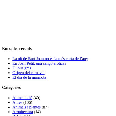
Entrades recents
La nit de Sant Joan no és la més curta de l’any
En Joan Petit, una cançó eròtica?
Dijous gras
Origen del carnaval
El dia de la marmota
Categories
Alimentació
(40)
Altres
(106)
Animals i plantes
(87)
Arquitectura
(14)