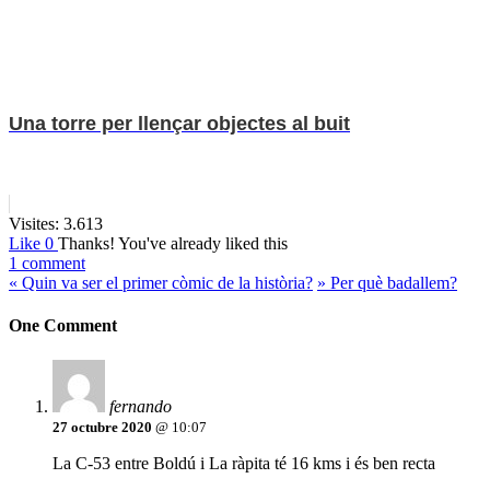
Una torre per llençar objectes al buit
Visites:
3.613
Like
0
Thanks!
You've already liked this
1 comment
«
Quin va ser el primer còmic de la història?
»
Per què badallem?
One Comment
fernando
27 octubre 2020
@ 10:07
La C-53 entre Boldú i La ràpita té 16 kms i és ben recta