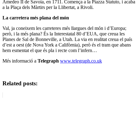
Amedeo II de Savoia, en 1711. Comença a la Piazza Statuto, i acaba
a la Plaça dels Màrtirs per la Llibertat, a Rivoli.
La carretera més plana del món
Val, ja coneixem les carreteres més llargues del món i d’Europa;
però, i la més plana? És la Interestatal 80 d’EUA, que creua les
Planes de Sal de Bonneville, a Utah. La via en realitat creua el país
d’est a oest (de Nova York a Califòrnia), però és el tram que abans
hem esmentat el que és pla i recte com l’infern…
Més informació a
Telegraph
www.telegraph.co.uk
Related posts: