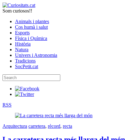
Som curiosos!!
Animals i plantes
Cos humà i salut
Esports
Física i Química
Història
Natura
Univers i Astronomia
Tradicions
SocPetit.cat
RSS
Arquitectura
carretera
,
rècord
,
recta
La carretera recta més llarga del món