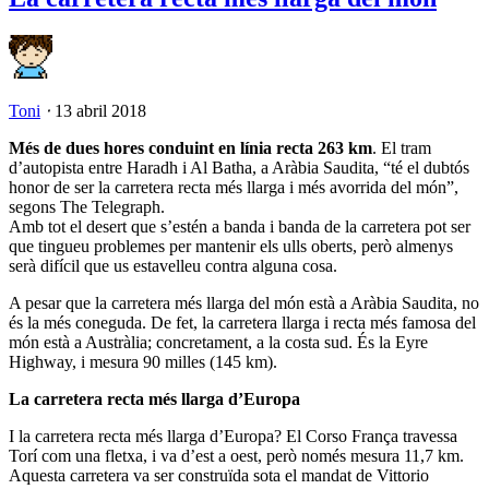
Toni
⋅
13 abril 2018
Més de dues hores conduint en línia recta 263 km
. El tram
d’autopista entre Haradh i Al Batha, a Aràbia Saudita, “té el dubtós
honor de ser la carretera recta més llarga i més avorrida del món”,
segons The Telegraph.
Amb tot el desert que s’estén a banda i banda de la carretera pot ser
que tingueu problemes per mantenir els ulls oberts, però almenys
serà difícil que us estavelleu contra alguna cosa.
A pesar que la carretera més llarga del món està a Aràbia Saudita, no
és la més coneguda. De fet, la carretera llarga i recta més famosa del
món està a Austràlia; concretament, a la costa sud. És la Eyre
Highway, i mesura 90 milles (145 km).
La carretera recta més llarga d’Europa
I la carretera recta més llarga d’Europa? El Corso França travessa
Torí com una fletxa, i va d’est a oest, però només mesura 11,7 km.
Aquesta carretera va ser construïda sota el mandat de Vittorio