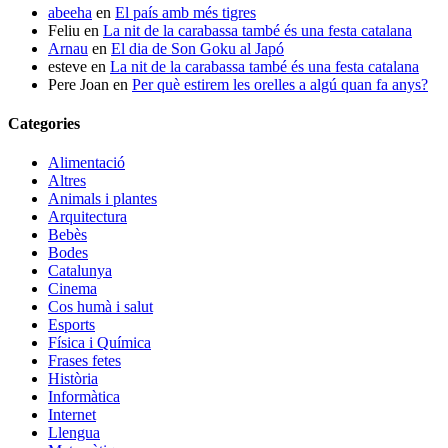
abeeha
en
El país amb més tigres
Feliu
en
La nit de la carabassa també és una festa catalana
Arnau
en
El dia de Son Goku al Japó
esteve
en
La nit de la carabassa també és una festa catalana
Pere Joan
en
Per què estirem les orelles a algú quan fa anys?
Categories
Alimentació
Altres
Animals i plantes
Arquitectura
Bebès
Bodes
Catalunya
Cinema
Cos humà i salut
Esports
Física i Química
Frases fetes
Història
Informàtica
Internet
Llengua