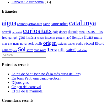
Univers i Astronomia
(35)
Etiquetes
catalunya
aigua
carnestoltes
animals
astronauta
calor
curiositats
dormir
estats units
cervell
dolç
dones
espai
curiositat
gos
lluna
llengua
mans
fred
gat
gel
història
insectes
japó
homes
internet
origen
rècord
mar
nens
nova york
ocells
oxigen
paper
pedra
Rècord
nen
Sol
Terra
ulls
vaixell
Guiness
sorra
star wars
salt
velocitat
Entrades recents
La nit de Sant Joan no és la més curta de l’any
En Joan Petit, una cançó eròtica?
Dijous gras
Origen del carnaval
El dia de la marmota
Comentaris recents