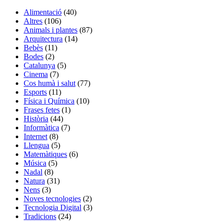
Alimentació
(40)
Altres
(106)
Animals i plantes
(87)
Arquitectura
(14)
Bebès
(11)
Bodes
(2)
Catalunya
(5)
Cinema
(7)
Cos humà i salut
(77)
Esports
(11)
Física i Química
(10)
Frases fetes
(1)
Història
(44)
Informàtica
(7)
Internet
(8)
Llengua
(5)
Matemàtiques
(6)
Música
(5)
Nadal
(8)
Natura
(31)
Nens
(3)
Noves tecnologies
(2)
Tecnologia Digital
(3)
Tradicions
(24)