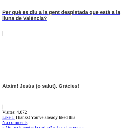
Per què es diu a la gent despistada que està a la
lluna de València?
Atxim! Jesús (o salut). Gràcies!
Visites:
4.072
Like
1
Thanks!
You've already liked this
No comments
«
Qui va inventar la cadira?
»
Les cinc vocals