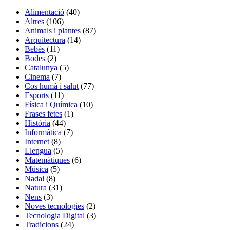
Alimentació
(40)
Altres
(106)
Animals i plantes
(87)
Arquitectura
(14)
Bebès
(11)
Bodes
(2)
Catalunya
(5)
Cinema
(7)
Cos humà i salut
(77)
Esports
(11)
Física i Química
(10)
Frases fetes
(1)
Història
(44)
Informàtica
(7)
Internet
(8)
Llengua
(5)
Matemàtiques
(6)
Música
(5)
Nadal
(8)
Natura
(31)
Nens
(3)
Noves tecnologies
(2)
Tecnologia Digital
(3)
Tradicions
(24)