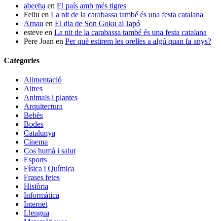
abeeha
en
El país amb més tigres
Feliu
en
La nit de la carabassa també és una festa catalana
Arnau
en
El dia de Son Goku al Japó
esteve
en
La nit de la carabassa també és una festa catalana
Pere Joan
en
Per què estirem les orelles a algú quan fa anys?
Categories
Alimentació
Altres
Animals i plantes
Arquitectura
Bebès
Bodes
Catalunya
Cinema
Cos humà i salut
Esports
Física i Química
Frases fetes
Història
Informàtica
Internet
Llengua