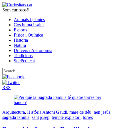
Som curiosos!!
Animals i plantes
Cos humà i salut
Esports
Física i Química
Història
Natura
Univers i Astronomia
Tradicions
SocPetit.cat
RSS
Arquitectura
,
Història
Antoni Gaudí
,
mare de déu
,
nen jesús
,
sagrada família
,
sant josep
,
temple expiatori
,
torres