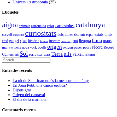
Univers i Astronomia
(35)
Etiquetes
catalunya
aigua
carnestoltes
animals
astronauta
calor
curiositats
dormir
estats units
cervell
dolç
dones
espai
curiositat
gos
lluna
llengua
mans
fred
gat
gel
història
insectes
japó
homes
internet
origen
rècord
mar
nens
nova york
ocells
oxigen
paper
pedra
Rècord
nen
Sol
Terra
ulls
vaixell
Guiness
sorra
star wars
salt
velocitat
Entrades recents
La nit de Sant Joan no és la més curta de l’any
En Joan Petit, una cançó eròtica?
Dijous gras
Origen del carnaval
El dia de la marmota
Comentaris recents