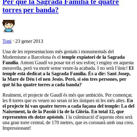
Per què la Sagrada Família té quatre
torres per banda?
Toni
⋅
23 gener 2013
Una de les representacions més genials i monumentals del
Modernisme a Barcelona és el
temple expiatori de la Sagrada
Família
. Antoni Gaudí va posar tot el seu esforç i enginy en aquesta
meravella, però va morir sense veure-la acabada. I no serà l’únic!
El
temple està dedicat a la Sagrada Família. És a dir: Sant Josep,
la Mare de Déu i el nen Jesús. Però, si són tres persones, per
què hi ha quatre torres a cada banda?
Realment, el projecte de Gaudí és més que ambiciós. Per començar,
les 8 torres que es veuen no seran ni les úniques ni les més altes.
En
el projecte hi van quatre torres a cada façana del temple: La del
Naixement, la de la Passió i la de la Glòria. En total 12, que
representen els dotze apòstols
. I la culminació d’aquesta obra serà
una gran torre central, de 170 metres, que es coronarà amb una creu.
Impressionant!