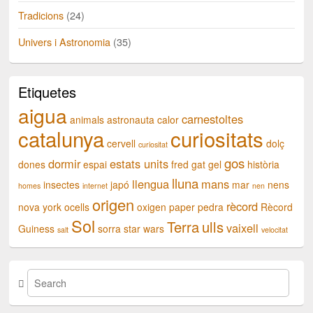
Tradicions
(24)
Univers i Astronomia
(35)
Etiquetes
aigua
carnestoltes
animals
astronauta
calor
catalunya
curiositats
cervell
dolç
curiositat
gos
dormir
estats units
dones
espai
fred
gat
gel
història
lluna
llengua
mans
insectes
japó
mar
nens
homes
internet
nen
origen
rècord
nova york
ocells
oxigen
paper
pedra
Rècord
Sol
Terra
ulls
vaixell
Guiness
sorra
star wars
salt
velocitat