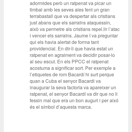
adormides però un ratpenat va picar un
timbal amb les seves ales fent un gran
terrabastall que va despertar als cristians
just abans que els sarraïns ataquessin,
això va permetre als cristians repel.lir l’atac
i vencer els sarraïns. Jaume I va preguntar
qui els havia alertat de forma tant
providencial. En dir-li que havia estat un
ratpenat en agraiment va decidir posar-lo
al seu escut. En els PPCC el ratpenat
acostuma a significar sort. Per exemple a
l’etiquetes de rom Bacardí hi surt perque
quan a Cuba el senyor Bacardi va
inaugurar la seva factoria va apareixer un
ratpenat, el senyor Bacardí va dir que no li
fessin mal que era un bon auguri i per aixó
és el símbol d’aquesta marca.