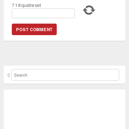
7
1
8
quatre
set