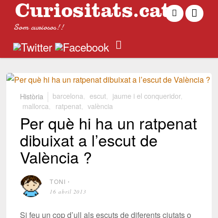
Som curiosos!!
Història
barcelona
,
escut
,
jaume i el conqueridor
,
mallorca
,
ratpenat
,
valència
Per què hi ha un ratpenat
dibuixat a l’escut de
València ?
TONI
⋅
16 abril 2013
Si feu un cop d’ull als escuts de diferents ciutats o