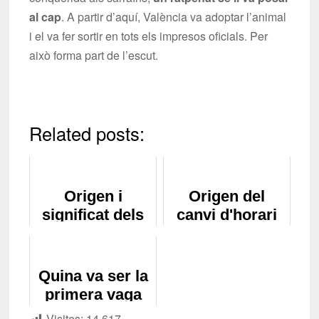
al cap
. A partir d’aquí, València va adoptar l’animal
i el va fer sortir en tots els impresos oficials. Per
això forma part de l’escut.
Related posts:
Origen i
Origen del
significat dels
canvi d'horari
petons
d'estiu
Quina va ser la
primera vaga
de la història?
Visites:
14.617