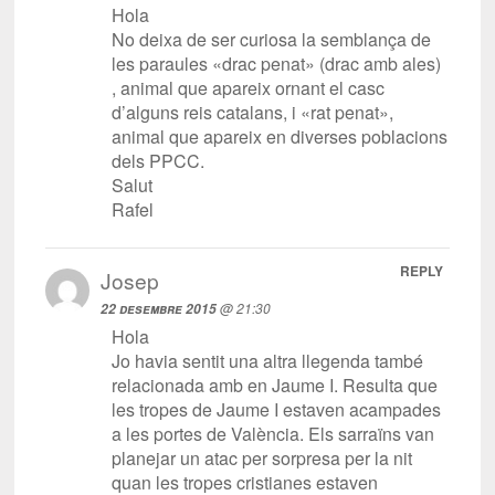
Hola
No deixa de ser curiosa la semblança de
les paraules «drac penat» (drac amb ales)
, animal que apareix ornant el casc
d’alguns reis catalans, i «rat penat»,
animal que apareix en diverses poblacions
dels PPCC.
Salut
Rafel
REPLY
Josep
@ 21:30
22 desembre 2015
Hola
Jo havia sentit una altra llegenda també
relacionada amb en Jaume I. Resulta que
les tropes de Jaume I estaven acampades
a les portes de València. Els sarraïns van
planejar un atac per sorpresa per la nit
quan les tropes cristianes estaven