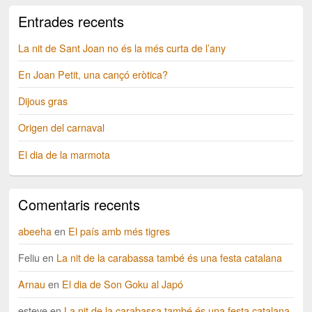
Entrades recents
La nit de Sant Joan no és la més curta de l’any
En Joan Petit, una cançó eròtica?
Dijous gras
Origen del carnaval
El dia de la marmota
Comentaris recents
abeeha
en
El país amb més tigres
Feliu
en
La nit de la carabassa també és una festa catalana
Arnau
en
El dia de Son Goku al Japó
esteve
en
La nit de la carabassa també és una festa catalana