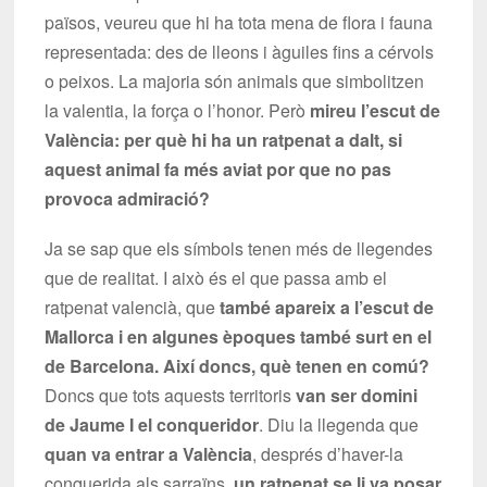
països, veureu que hi ha tota mena de flora i fauna
representada: des de lleons i àguiles fins a cérvols
o peixos. La majoria són animals que simbolitzen
la valentia, la força o l’honor. Però
mireu l’escut de
València: per què hi ha un ratpenat a dalt, si
aquest animal fa més aviat por que no pas
provoca admiració?
Ja se sap que els símbols tenen més de llegendes
que de realitat. I això és el que passa amb el
ratpenat valencià, que
també apareix a l’escut de
Mallorca i en algunes èpoques també surt en el
de Barcelona. Així doncs, què tenen en comú?
Doncs que tots aquests territoris
van ser domini
de Jaume I el conqueridor
. Diu la llegenda que
quan va entrar a València
, després d’haver-la
conquerida als sarraïns,
un ratpenat se li va posar