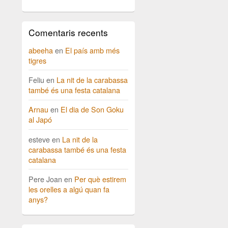
Comentaris recents
abeeha
en
El país amb més
tigres
Feliu
en
La nit de la carabassa
també és una festa catalana
Arnau
en
El dia de Son Goku
al Japó
esteve
en
La nit de la
carabassa també és una festa
catalana
Pere Joan
en
Per què estirem
les orelles a algú quan fa
anys?