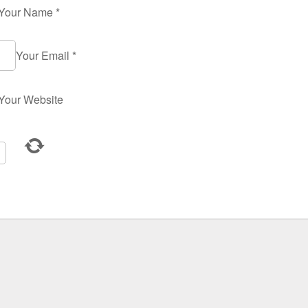
Your Name
*
Your Email
*
Your Website