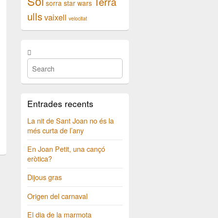
Sol
Terra
sorra
star wars
ulls
vaixell
velocitat
Entrades recents
La nit de Sant Joan no és la
més curta de l’any
En Joan Petit, una cançó
eròtica?
Dijous gras
Origen del carnaval
El dia de la marmota