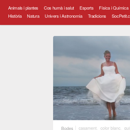
Animals i plantes
Cos humà i salut
Esports
Física i Química
Història
Natura
Univers i Astronomia
Tradicions
SocPetit.c
Bodes
casament
,
color blanc
,
gui