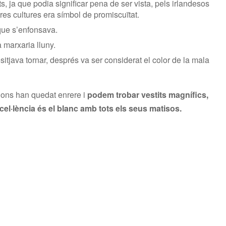
ats, ja que podia significar pena de ser vista, pels irlandesos
ltres cultures era símbol de promiscuïtat.
 que s’enfonsava.
a marxaria lluny.
sitjava tornar, després va ser considerat el color de la mala
cions han quedat enrere i
podem trobar vestits magnífics,
excel·lència és el blanc amb tots els seus matisos.