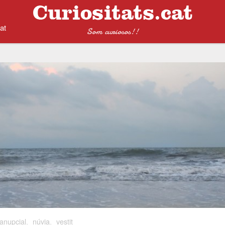
at
Som curiosos!!
anupcial
,
núvia
,
vestit