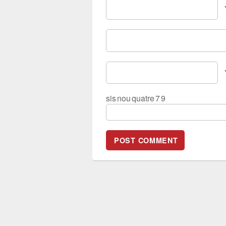
sis
nou
quatre
7
9