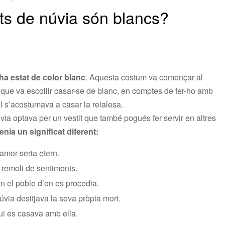
its de núvia són blancs?
ha estat de color blanc
. Aquesta costum va començar al
 que va escollir casar-se de blanc, en comptes de fer-ho amb
el s’acostumava a casar la reialesa.
ia optava per un vestit que també pogués fer servir en altres
nia un significat diferent:
’amor seria etern.
n remoli de sentiments.
n el poble d’on es procedia.
úvia desitjava la seva pròpia mort.
ui es casava amb ella.