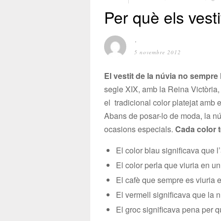
Per què els vest
⋅
5 novembre 2012
El vestit de la núvia no sempre 
segle XIX, amb la Reina Victòria,
el tradicional color platejat amb 
Abans de posar-lo de moda, la núv
ocasions especials.
Cada color te
El color blau significava que l
El color perla que viuria en u
El cafè que sempre es viuria e
El vermell significava que la n
El groc significava pena per q