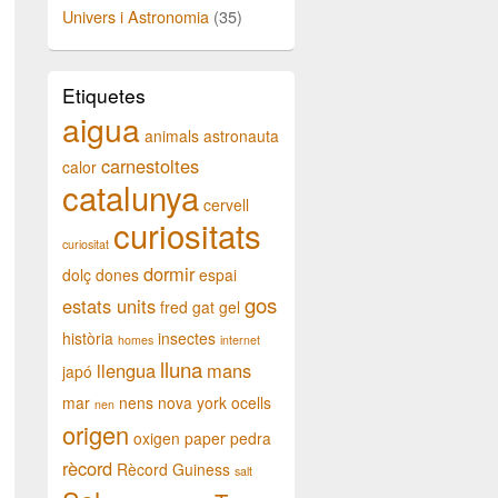
Univers i Astronomia
(35)
Etiquetes
aigua
animals
astronauta
carnestoltes
calor
catalunya
cervell
curiositats
curiositat
dormir
dolç
dones
espai
gos
estats units
fred
gat
gel
història
insectes
homes
internet
lluna
llengua
mans
japó
mar
nens
nova york
ocells
nen
origen
oxigen
paper
pedra
rècord
Rècord Guiness
salt