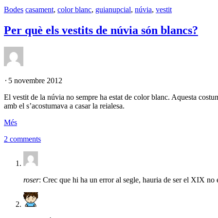
Bodes
casament
,
color blanc
,
guianupcial
,
núvia
,
vestit
Per què els vestits de núvia són blancs?
⋅
5 novembre 2012
El vestit de la núvia no sempre ha estat de color blanc. Aquesta costu
amb el s’acostumava a casar la reialesa.
Més
2 comments
roser
: Crec que hi ha un error al segle, hauria de ser el XIX no