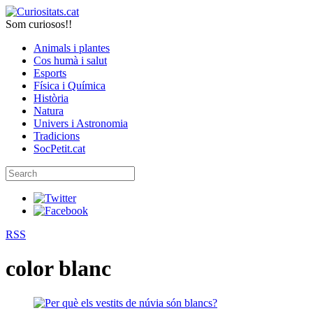
Som curiosos!!
Animals i plantes
Cos humà i salut
Esports
Física i Química
Història
Natura
Univers i Astronomia
Tradicions
SocPetit.cat
RSS
color blanc