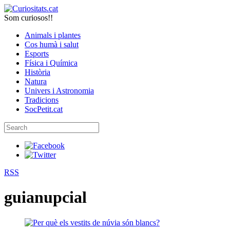
Som curiosos!!
Animals i plantes
Cos humà i salut
Esports
Física i Química
Història
Natura
Univers i Astronomia
Tradicions
SocPetit.cat
RSS
guianupcial