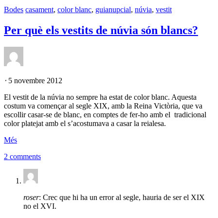
Bodes
casament
,
color blanc
,
guianupcial
,
núvia
,
vestit
Per què els vestits de núvia són blancs?
⋅
5 novembre 2012
El vestit de la núvia no sempre ha estat de color blanc. Aquesta
costum va començar al segle XIX, amb la Reina Victòria, que va
escollir casar-se de blanc, en comptes de fer-ho amb el tradicional
color platejat amb el s’acostumava a casar la reialesa.
Més
2 comments
roser
: Crec que hi ha un error al segle, hauria de ser el XIX
no el XVI.