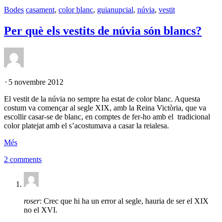
Bodes
casament
,
color blanc
,
guianupcial
,
núvia
,
vestit
Per què els vestits de núvia són blancs?
⋅
5 novembre 2012
El vestit de la núvia no sempre ha estat de color blanc. Aquesta
costum va començar al segle XIX, amb la Reina Victòria, que va
escollir casar-se de blanc, en comptes de fer-ho amb el tradicional
color platejat amb el s’acostumava a casar la reialesa.
Més
2 comments
roser
: Crec que hi ha un error al segle, hauria de ser el XIX
no el XVI.