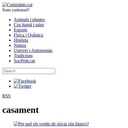
Som curiosos!!
Animals i plantes
Cos humà i salut
Esports
Física i Química
Història
Natura
Univers i Astronomia
Tradicions
SocPetit.cat
RSS
casament