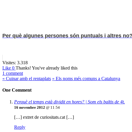
Per què algunes persones són puntuals i altres no
Visites:
3.318
Like
0
Thanks!
You've already liked this
1 comment
«
Cuinar amb el rentaplats
»
Els noms més comuns a Catalunya
One Comment
Perquè el temps està dividit en hores? | Som els baltis de 4t.
16 novembre 2012
@ 11:54
[…] extret de curiositats.cat […]
Reply