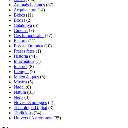
Animals i plantes
(87)
Arquitectura
(14)
Bebès
(11)
Bodes
(2)
Catalunya
(5)
Cinema
(7)
Cos humà i salut
(77)
Esports
(11)
Física i Química
(10)
Frases fetes
(1)
Història
(44)
Informàtica
(7)
Internet
(8)
Llengua
(5)
Matemàtiques
(6)
Música
(5)
Nadal
(8)
Natura
(31)
Nens
(3)
Noves tecnologies
(2)
Tecnologia Digital
(3)
Tradicions
(24)
Univers i Astronomia
(35)