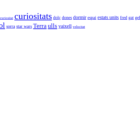
curiositats
dormir
estats units
dolç
dones
espai
fred
gat
ge
curiositat
ol
Terra
ulls
vaixell
sorra
star wars
velocitat