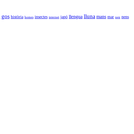
gos
lluna
llengua
mans
l
història
insectes
japó
mar
nens
homes
internet
nen