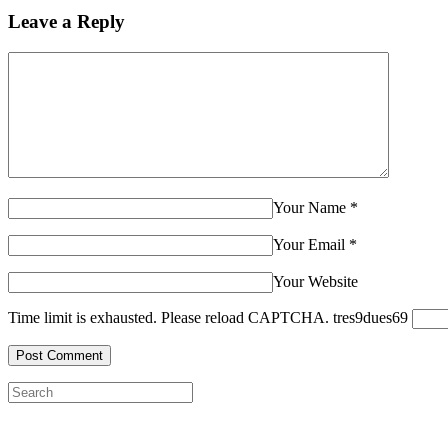
Leave a Reply
Your Name
*
Your Email
*
Your Website
Time limit is exhausted. Please reload CAPTCHA.
tres
9
dues
6
9