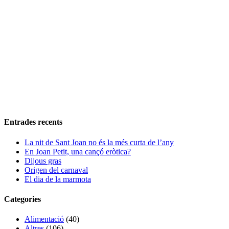
Entrades recents
La nit de Sant Joan no és la més curta de l’any
En Joan Petit, una cançó eròtica?
Dijous gras
Origen del carnaval
El dia de la marmota
Categories
Alimentació
(40)
Altres
(106)