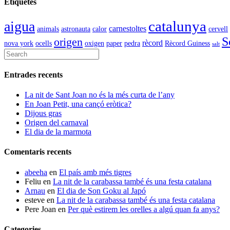
Etiquetes
catalunya
aigua
carnestoltes
animals
astronauta
calor
cervell
S
origen
rècord
nova york
ocells
oxigen
paper
pedra
Rècord Guiness
salt
Entrades recents
La nit de Sant Joan no és la més curta de l’any
En Joan Petit, una cançó eròtica?
Dijous gras
Origen del carnaval
El dia de la marmota
Comentaris recents
abeeha
en
El país amb més tigres
Feliu
en
La nit de la carabassa també és una festa catalana
Arnau
en
El dia de Son Goku al Japó
esteve
en
La nit de la carabassa també és una festa catalana
Pere Joan
en
Per què estirem les orelles a algú quan fa anys?
Categories