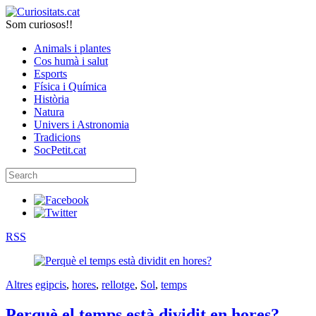
Som curiosos!!
Animals i plantes
Cos humà i salut
Esports
Física i Química
Història
Natura
Univers i Astronomia
Tradicions
SocPetit.cat
RSS
Altres
egipcis
,
hores
,
rellotge
,
Sol
,
temps
Perquè el temps està dividit en hores?