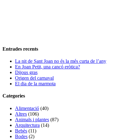
Entrades recents
La nit de Sant Joan no és la més curta de l’any
En Joan Petit, una cançó eròtica?
Dijous gras
Origen del carnaval
El dia de la marmota
Categories
Alimentació
(40)
Altres
(106)
Animals i plantes
(87)
Arquitectura
(14)
Bebès
(11)
Bodes
(2)