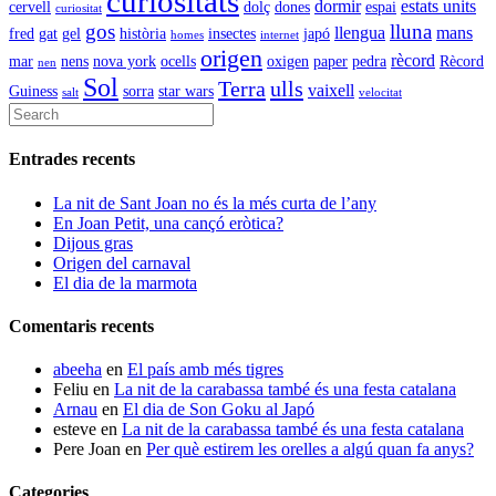
curiositats
dormir
estats units
cervell
dolç
dones
espai
curiositat
gos
lluna
llengua
mans
fred
gat
gel
història
insectes
japó
homes
internet
origen
rècord
mar
nens
nova york
ocells
oxigen
paper
pedra
Rècord
nen
Sol
Terra
ulls
vaixell
Guiness
sorra
star wars
salt
velocitat
Entrades recents
La nit de Sant Joan no és la més curta de l’any
En Joan Petit, una cançó eròtica?
Dijous gras
Origen del carnaval
El dia de la marmota
Comentaris recents
abeeha
en
El país amb més tigres
Feliu
en
La nit de la carabassa també és una festa catalana
Arnau
en
El dia de Son Goku al Japó
esteve
en
La nit de la carabassa també és una festa catalana
Pere Joan
en
Per què estirem les orelles a algú quan fa anys?
Categories