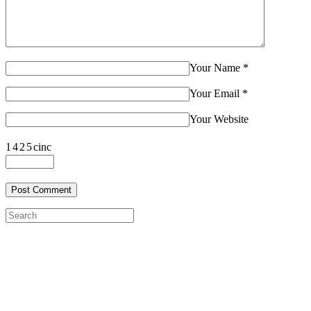
Your Name
*
Your Email
*
Your Website
1
4
2
5
cinc