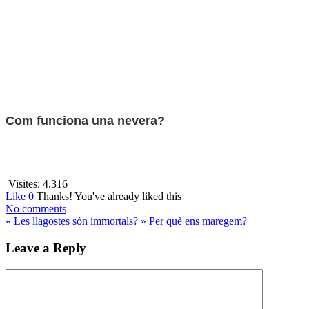
Com funciona una nevera?
Visites:
4.316
Like
0
Thanks!
You've already liked this
No comments
«
Les llagostes són immortals?
»
Per què ens maregem?
Leave a Reply