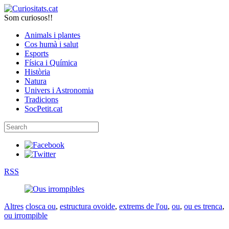
Som curiosos!!
Animals i plantes
Cos humà i salut
Esports
Física i Química
Història
Natura
Univers i Astronomia
Tradicions
SocPetit.cat
RSS
Altres
closca ou
,
estructura ovoide
,
extrems de l'ou
,
ou
,
ou es trenca
,
ou irrompible