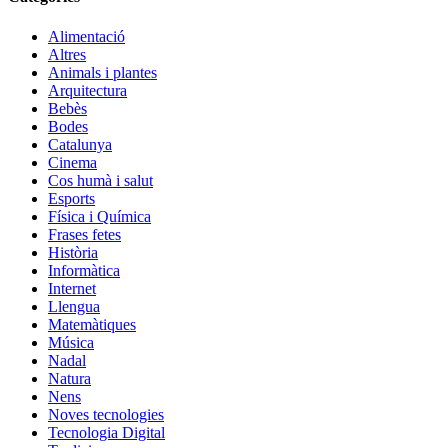
Alimentació
Altres
Animals i plantes
Arquitectura
Bebès
Bodes
Catalunya
Cinema
Cos humà i salut
Esports
Física i Química
Frases fetes
Història
Informàtica
Internet
Llengua
Matemàtiques
Música
Nadal
Natura
Nens
Noves tecnologies
Tecnologia Digital