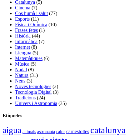
Catalunya
(5)
Cinema
(7)
Cos humà i salut
(77)
Esports
(11)
Física i Química
(10)
Frases fetes
(1)
Història
(44)
Informàtica
(7)
Internet
(8)
Llengua
(5)
Matemàtiques
(6)
Música
(5)
Nadal
(8)
Natura
(31)
Nens
(3)
Noves tecnologies
(2)
Tecnologia Digital
(3)
Tradicions
(24)
Univers i Astronomia
(35)
Etiquetes
catalunya
aigua
carnestoltes
animals
astronauta
calor