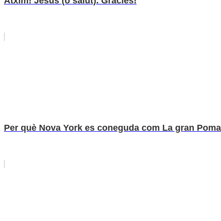
Atxim! Jesús (o salut). Gràcies!
Per què Nova York es coneguda com La gran Pom