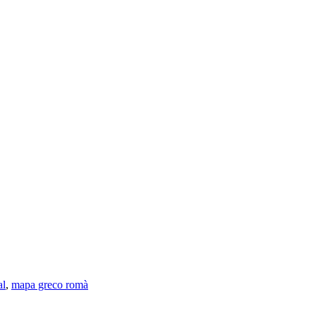
al
,
mapa greco romà