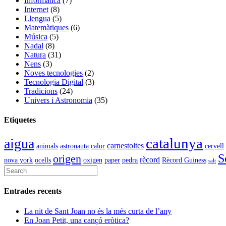
Informàtica
(7)
Internet
(8)
Llengua
(5)
Matemàtiques
(6)
Música
(5)
Nadal
(8)
Natura
(31)
Nens
(3)
Noves tecnologies
(2)
Tecnologia Digital
(3)
Tradicions
(24)
Univers i Astronomia
(35)
Etiquetes
catalunya
aigua
carnestoltes
animals
astronauta
calor
cervell
S
origen
rècord
nova york
ocells
oxigen
paper
pedra
Rècord Guiness
salt
Entrades recents
La nit de Sant Joan no és la més curta de l’any
En Joan Petit, una cançó eròtica?