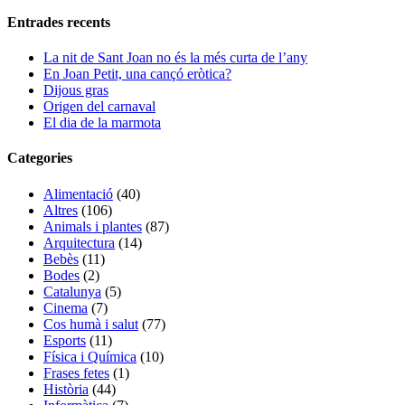
Entrades recents
La nit de Sant Joan no és la més curta de l’any
En Joan Petit, una cançó eròtica?
Dijous gras
Origen del carnaval
El dia de la marmota
Categories
Alimentació
(40)
Altres
(106)
Animals i plantes
(87)
Arquitectura
(14)
Bebès
(11)
Bodes
(2)
Catalunya
(5)
Cinema
(7)
Cos humà i salut
(77)
Esports
(11)
Física i Química
(10)
Frases fetes
(1)
Història
(44)