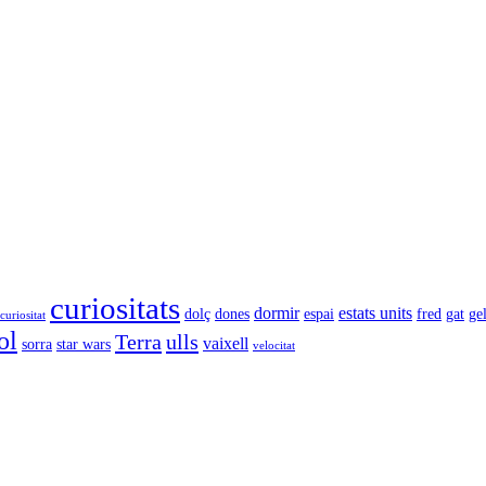
curiositats
dormir
estats units
dolç
dones
espai
fred
gat
ge
curiositat
ol
Terra
ulls
vaixell
sorra
star wars
velocitat