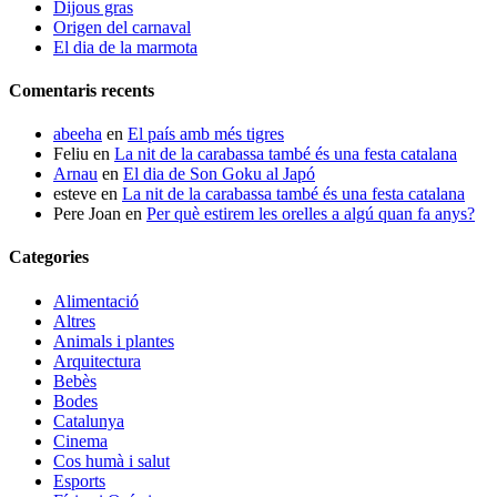
Dijous gras
Origen del carnaval
El dia de la marmota
Comentaris recents
abeeha
en
El país amb més tigres
Feliu
en
La nit de la carabassa també és una festa catalana
Arnau
en
El dia de Son Goku al Japó
esteve
en
La nit de la carabassa també és una festa catalana
Pere Joan
en
Per què estirem les orelles a algú quan fa anys?
Categories
Alimentació
Altres
Animals i plantes
Arquitectura
Bebès
Bodes
Catalunya
Cinema
Cos humà i salut
Esports