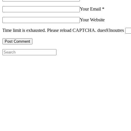
Your Email
*
Your Website
Time limit is exhausted. Please reload CAPTCHA.
dues
9
3
nou
tres