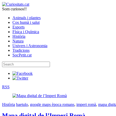
Som curiosos!!
Animals i plantes
Cos humà i salut
Esports
Física i Química
Història
Natura
Univers i Astronomia
Tradicions
SocPetit.cat
RSS
Història
baetulo
,
google maps època romans
,
imperi romà
,
mapa digit
Mapa digital de l’Imperi Romà