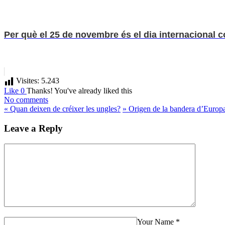
Per què el 25 de novembre és el dia internacional c
Visites:
5.243
Like
0
Thanks!
You've already liked this
No comments
«
Quan deixen de créixer les ungles?
»
Origen de la bandera d’Europ
Leave a Reply
Your Name
*