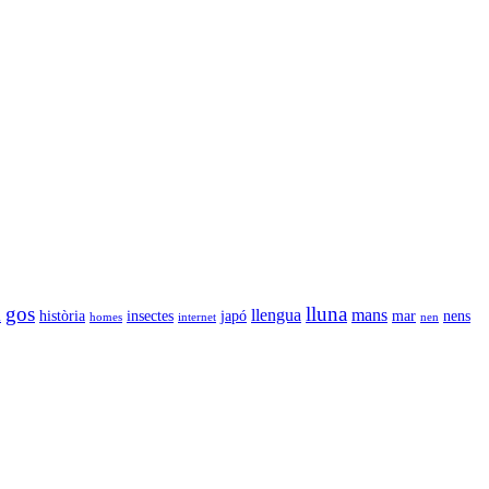
gos
lluna
llengua
mans
l
història
insectes
japó
mar
nens
homes
internet
nen