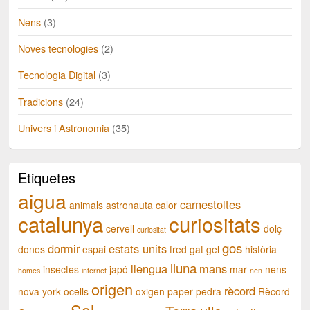
Nens
(3)
Noves tecnologies
(2)
Tecnologia Digital
(3)
Tradicions
(24)
Univers i Astronomia
(35)
Etiquetes
aigua
carnestoltes
animals
astronauta
calor
catalunya
curiositats
cervell
dolç
curiositat
gos
dormir
estats units
dones
espai
fred
gat
gel
història
lluna
llengua
mans
insectes
japó
mar
nens
homes
internet
nen
origen
rècord
nova york
ocells
oxigen
paper
pedra
Rècord