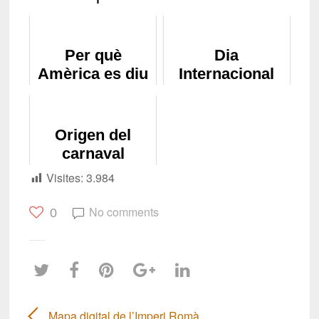
Per què
Dia
Amèrica es diu
Internacional
Amèrica?
dels
Treballadors
Origen del
carnaval
Visites:
3.984
No comments
0
Mapa digital de l’Imperi Romà