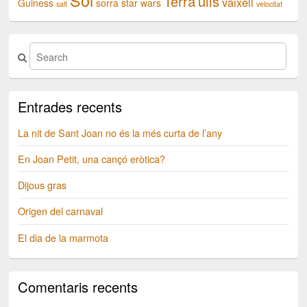
Sol
Terra
ulls
vaixell
Guiness
sorra
star wars
salt
velocitat
Entrades recents
La nit de Sant Joan no és la més curta de l’any
En Joan Petit, una cançó eròtica?
Dijous gras
Origen del carnaval
El dia de la marmota
Comentaris recents