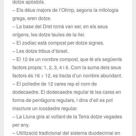
dotze apòstols.
– Els déus majors de l’Olimp, segons la mitologia
grega, eren dotze.
– La base del Dret romà van ser, en els seus
orígens, les dotze taules de la llei.
– El zodíac està compost per dotze signes.
– Les dotze tribus d’Israel.
– El 12 és un nombre compost, que té els següents
factors propis: 1, 2, 3, 4 i 6. Com la suma dels seus
factors és 16 > 12, es tracta d’un nombre abundant.
– El poliedre de 12 cares rep el nom de
dodecaedre. El dodecaedre regular té les cares en
forma de pentàgons regulars, i dins d’ell es pot
inscriure un icosàedre regular.
– La Lluna gira al voltant de la Terra dotze vegades
per any.
– Utilització tradicional del sistema duodecimal en