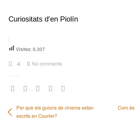
Curiositats d'en Piolín
Visites:
6.307
No comments
4
Per què els guions de cinema estan
Com és 
escrits en Courier?