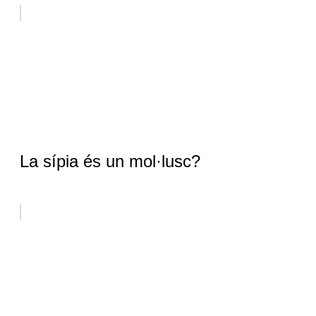
La sípia és un mol·lusc?