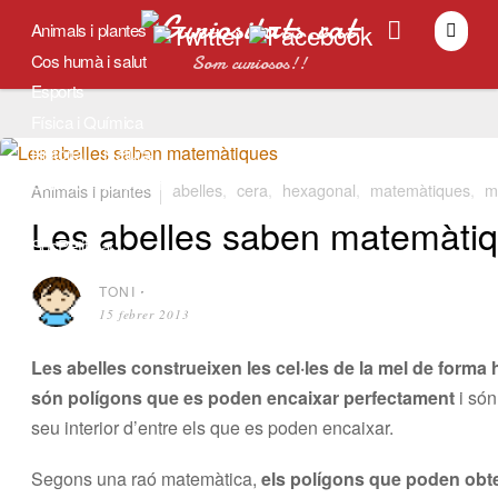
Animals i plantes
Cos humà i salut
Som curiosos!!
Esports
Física i Química
Història
Natura
Univers i Astronomia
Animals i plantes
abelles
,
cera
,
hexagonal
,
matemàtiques
,
m
Tradicions
Les abelles saben matemàti
SocPetit.cat
TONI
⋅
15 febrer 2013
Les abelles construeixen les cel·les de la mel de form
són polígons que es poden encaixar perfectament
i són
seu interior d’entre els que es poden encaixar.
Segons una raó matemàtica,
els polígons que poden obte