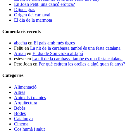
En Joan Petit, una cançó eròtica?
Dijous gras
Origen del carnaval
El dia de la marmota
Comentaris recents
abeeha
en
El país amb més tigres
Feliu
en
La nit de la carabassa també és una festa catalana
Arnau
en
El dia de Son Goku al Japó
esteve
en
La nit de la carabassa també és una festa catalana
Pere Joan
en
Per què estirem les orelles a algú quan fa anys?
Categories
Alimentació
Altres
Animals i plantes
Arquitectura
Bebès
Bodes
Catalunya
Cinema
Cos humà i salut