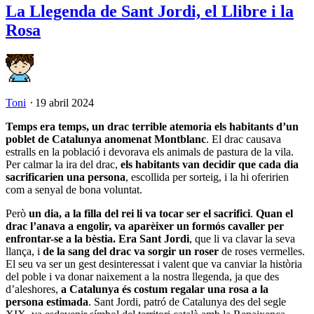
La Llegenda de Sant Jordi, el Llibre i la
Rosa
Toni
⋅
19 abril 2024
Temps era temps, un drac terrible atemoria els habitants d’un
poblet de Catalunya anomenat Montblanc
. El drac causava
estralls en la població i devorava els animals de pastura de la vila.
Per calmar la ira del drac,
els habitants van decidir que cada dia
sacrificarien una persona
, escollida per sorteig, i la hi oferirien
com a senyal de bona voluntat.
Però
un dia, a la filla del rei li va tocar ser el sacrifici
.
Quan el
drac l’anava a engolir, va aparèixer un formós cavaller per
enfrontar-se a la bèstia. Era Sant Jordi
, que li va clavar la seva
llança, i
de la sang del drac va sorgir un roser
de roses vermelles.
El seu va ser un gest desinteressat i valent que va canviar la història
del poble i va donar naixement a la nostra llegenda, ja que des
d’aleshores,
a Catalunya és costum regalar una rosa a la
persona estimada
. Sant Jordi, patró de Catalunya des del segle