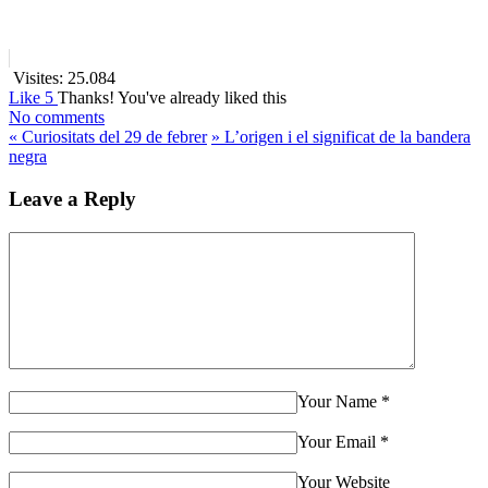
Visites:
25.084
Like
5
Thanks!
You've already liked this
No comments
«
Curiositats del 29 de febrer
»
L’origen i el significat de la bandera
negra
Leave a Reply
Your Name
*
Your Email
*
Your Website