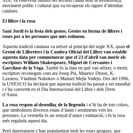
XIX, va esdevenir símbol del territori català amb la Renaixença,
moviment polític i cultural que va recuperar els signes d’identitat
catalans.
El llibre i la rosa
Sant Jordi és la festa dels gestos. Gestos en forma de llibres i
roses per a les persones que més estimem.
Aquesta tradició catalana va néixer al principi del segle XX, quan
el
Gremi de Llibreters i la Cambra Oficial del Llibre van establir
aquesta data per commemorar que el 23 d’abril van morir els
escriptors William Shakespeare, Miguel de Cervantes i
Garcilaso de la Vega
. També és la data en què van néixer, o morir,
escriptors reconeguts com ara Josep Pla, Maurice Druon, K.
Laxness, Vladimir Nabokov o Manuel Mejía Vallejo. Des del 1996,
la UNESCO ha declarat que aquesta tradició ha passat a ser mundial
i s’ha convertit en el Dia Internacional del Llibre i dels Drets
d’Autor.
La rosa respon al desenllaç de la llegenda
i n’hi ha de tots colors,
que simbolitzen diversos estats d’ànim i sentiments vers les
persones. La vermella és un senyal d’amor i estimació, i és la rosa
més regalada aquest dia.
Però darrerament s’han popularitzat molt les roses grogues, que