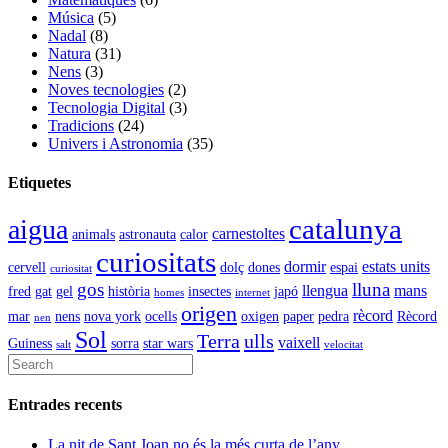
Música
(5)
Nadal
(8)
Natura
(31)
Nens
(3)
Noves tecnologies
(2)
Tecnologia Digital
(3)
Tradicions
(24)
Univers i Astronomia
(35)
Etiquetes
catalunya
aigua
carnestoltes
animals
astronauta
calor
curiositats
dormir
estats units
cervell
dolç
dones
espai
curiositat
gos
lluna
llengua
mans
fred
gat
gel
història
insectes
japó
homes
internet
origen
rècord
mar
nens
nova york
ocells
oxigen
paper
pedra
Rècord
nen
Sol
Terra
ulls
vaixell
Guiness
sorra
star wars
salt
velocitat
Entrades recents
La nit de Sant Joan no és la més curta de l’any