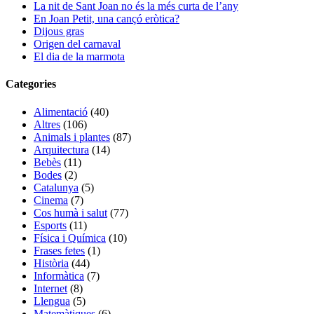
La nit de Sant Joan no és la més curta de l’any
En Joan Petit, una cançó eròtica?
Dijous gras
Origen del carnaval
El dia de la marmota
Categories
Alimentació
(40)
Altres
(106)
Animals i plantes
(87)
Arquitectura
(14)
Bebès
(11)
Bodes
(2)
Catalunya
(5)
Cinema
(7)
Cos humà i salut
(77)
Esports
(11)
Física i Química
(10)
Frases fetes
(1)
Història
(44)
Informàtica
(7)
Internet
(8)
Llengua
(5)
Matemàtiques
(6)