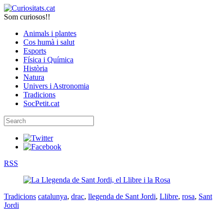
Som curiosos!!
Animals i plantes
Cos humà i salut
Esports
Física i Química
Història
Natura
Univers i Astronomia
Tradicions
SocPetit.cat
RSS
Tradicions
catalunya
,
drac
,
llegenda de Sant Jordi
,
Llibre
,
rosa
,
Sant
Jordi