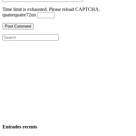
Time limit is exhausted. Please reload CAPTCHA.
quatre
quatre
7
2
un
Entrades recents