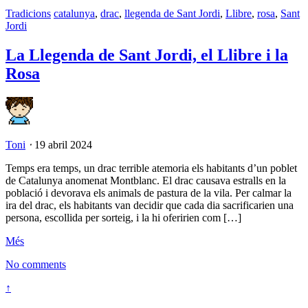
Tradicions
catalunya
,
drac
,
llegenda de Sant Jordi
,
Llibre
,
rosa
,
Sant
Jordi
La Llegenda de Sant Jordi, el Llibre i la
Rosa
Toni
⋅
19 abril 2024
Temps era temps, un drac terrible atemoria els habitants d’un poblet
de Catalunya anomenat Montblanc. El drac causava estralls en la
població i devorava els animals de pastura de la vila. Per calmar la
ira del drac, els habitants van decidir que cada dia sacrificarien una
persona, escollida per sorteig, i la hi oferirien com […]
Més
No comments
↑