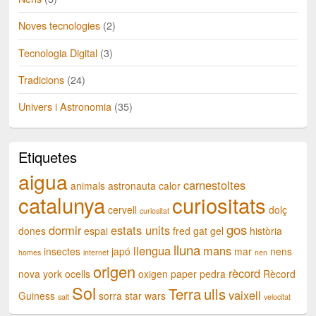
Noves tecnologies
(2)
Tecnologia Digital
(3)
Tradicions
(24)
Univers i Astronomia
(35)
Etiquetes
aigua
carnestoltes
animals
astronauta
calor
catalunya
curiositats
cervell
dolç
curiositat
gos
dormir
estats units
dones
espai
fred
gat
gel
història
lluna
llengua
mans
insectes
japó
mar
nens
homes
internet
nen
origen
rècord
nova york
ocells
oxigen
paper
pedra
Rècord
Sol
Terra
ulls
vaixell
Guiness
sorra
star wars
salt
velocitat