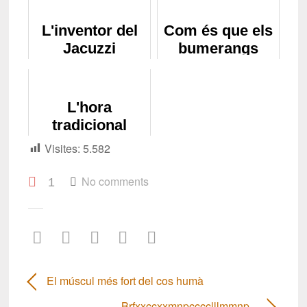
L'inventor del
Com és que els
Jacuzzi
bumerangs
tornen quan els
llancem?
L'hora
tradicional
catalana
Visites:
5.582
No comments
1
El múscul més fort del cos humà
Brfxxccxxmnpcccclllmmnp…