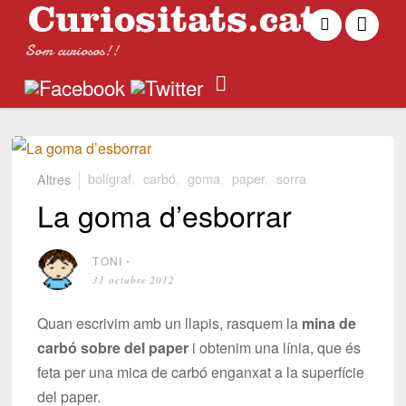
Som curiosos!!
Altres
bolígraf
,
carbó
,
goma
,
paper
,
sorra
La goma d’esborrar
TONI
⋅
31 octubre 2012
Quan escrivim amb un llapis, rasquem la
mina de
carbó sobre del paper
i obtenim una línia, que és
feta per una mica de carbó enganxat a la superfície
del paper.