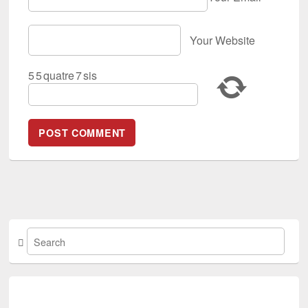
Your Website
5
5
quatre
7
sis