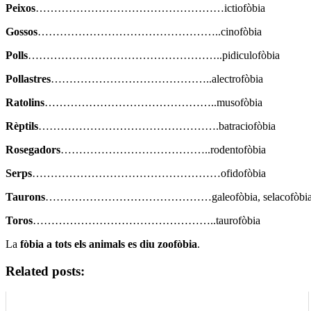
Peixos
……………………………………………ictiofòbia
Gossos
…………………………………………..cinofòbia
Polls
……………………………………………..pidiculofòbia
Pollastres
……………………………………..alectrofòbia
Ratolins
………………………………………..musofòbia
Rèptils
………………………………………….batraciofòbia
Rosegadors
…………………………………..rodentofòbia
Serps
……………………………………………ofidofòbia
Taurons
………………………………………galeofòbia, selacofòbi
Toros
…………………………………………..taurofòbia
La
fòbia a tots els animals es diu zoofòbia
.
Related posts: