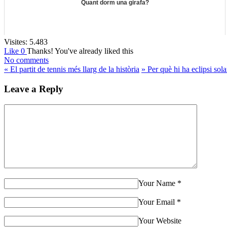
Quant dorm una girafa?
Visites:
5.483
Like
0
Thanks!
You've already liked this
No comments
«
El partit de tennis més llarg de la història
»
Per què hi ha eclipsi sola
Leave a Reply
Your Name
*
Your Email
*
Your Website