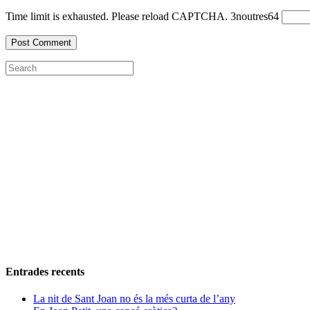
Time limit is exhausted. Please reload CAPTCHA.
3
nou
tres
6
4
Entrades recents
La nit de Sant Joan no és la més curta de l’any