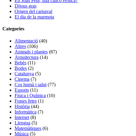
En Joan Petit, una cançó eròtica?
Dijous gras
Origen del carnaval
El dia de la marmota
Categories
Alimentació
(40)
Altres
(106)
Animals i plantes
(87)
Arquitectura
(14)
Bebès
(11)
Bodes
(2)
Catalunya
(5)
Cinema
(7)
Cos humà i salut
(77)
Esports
(11)
Física i Química
(10)
Frases fetes
(1)
Història
(44)
Informàtica
(7)
Internet
(8)
Llengua
(5)
Matemàtiques
(6)
Música
(5)