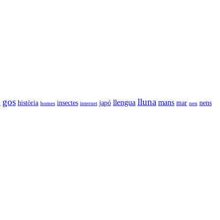
gos
lluna
llengua
mans
l
història
insectes
japó
mar
nens
homes
internet
nen