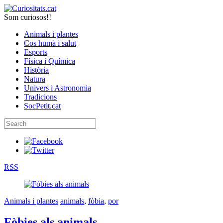
Som curiosos!!
Animals i plantes
Cos humà i salut
Esports
Física i Química
Història
Natura
Univers i Astronomia
Tradicions
SocPetit.cat
RSS
Animals i plantes
animals
,
fòbia
,
por
Fòbies als animals