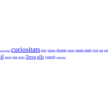
curiositats
dormir
estats units
dolç
dones
espai
fred
gat
ge
curiositat
ol
Terra
ulls
vaixell
sorra
star wars
velocitat