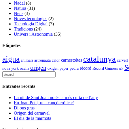
Nadal
(8)
Natura
(31)
Nens
(3)
Noves tecnologies
(2)
Tecnologia Digital
(3)
Tradicions
(24)
Univers i Astronomia
(35)
Etiquetes
catalunya
aigua
carnestoltes
animals
astronauta
calor
cervell
S
origen
rècord
nova york
ocells
oxigen
paper
pedra
Rècord Guiness
salt
Entrades recents
La nit de Sant Joan no és la més curta de l’any
En Joan Petit, una cançó eròtica?
Dijous gras
Origen del carnaval
El dia de la marmota