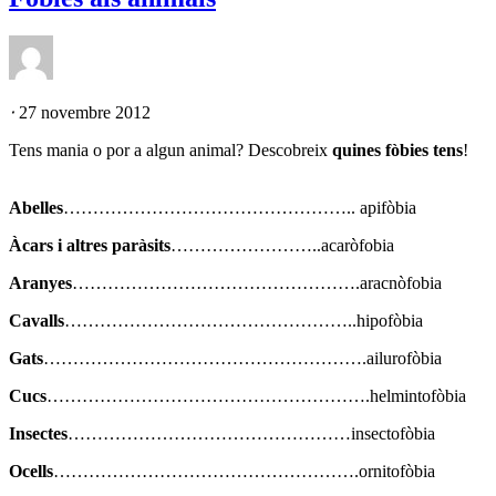
⋅
27 novembre 2012
Tens mania o por a algun animal? Descobreix
quines fòbies tens
!
Abelles
………………………………………….. apifòbia
Àcars i altres paràsits
……………………..acaròfobia
Aranyes
………………………………………….aracnòfobia
Cavalls
…………………………………………..hipofòbia
Gats
……………………………………………….ailurofòbia
Cucs
……………………………………………….helmintofòbia
Insectes
…………………………………………insectofòbia
Ocells
…………………………………………….ornitofòbia