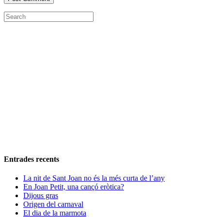
Entrades recents
La nit de Sant Joan no és la més curta de l’any
En Joan Petit, una cançó eròtica?
Dijous gras
Origen del carnaval
El dia de la marmota