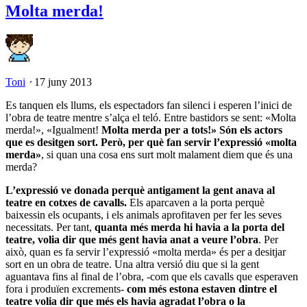
Molta merda!
Toni
⋅
17 juny 2013
Es tanquen els llums, els espectadors fan silenci i esperen l’inici de
l’obra de teatre mentre s’alça el teló. Entre bastidors se sent: «Molta
merda!», «Igualment!
Molta merda per a tots!» Són els actors
que es desitgen sort. Però, per què fan servir l’expressió «molta
merda»
, si quan una cosa ens surt molt malament diem que és una
merda?
L’expressió ve donada perquè antigament la gent anava al
teatre en cotxes de cavalls.
Els aparcaven a la porta perquè
baixessin els ocupants, i els animals aprofitaven per fer les seves
necessitats. Per tant,
quanta més merda hi havia a la porta del
teatre, volia dir que més gent havia anat a veure l’obra
. Per
això, quan es fa servir l’expressió «molta merda» és per a desitjar
sort en un obra de teatre. Una altra versió diu que si la gent
aguantava fins al final de l’obra, -com que els cavalls que esperaven
fora i produïen excrements-
com més estona estaven dintre el
teatre volia dir que més els havia agradat l’obra o la