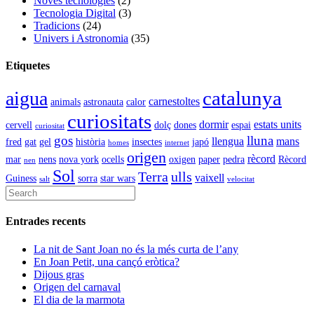
Noves tecnologies
(2)
Tecnologia Digital
(3)
Tradicions
(24)
Univers i Astronomia
(35)
Etiquetes
catalunya
aigua
carnestoltes
animals
astronauta
calor
curiositats
dormir
estats units
cervell
dolç
dones
espai
curiositat
gos
lluna
llengua
mans
fred
gat
gel
història
insectes
japó
homes
internet
origen
rècord
mar
nens
nova york
ocells
oxigen
paper
pedra
Rècord
nen
Sol
Terra
ulls
vaixell
Guiness
sorra
star wars
salt
velocitat
Entrades recents
La nit de Sant Joan no és la més curta de l’any
En Joan Petit, una cançó eròtica?
Dijous gras
Origen del carnaval
El dia de la marmota