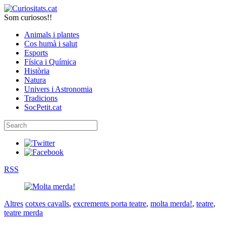
Som curiosos!!
Animals i plantes
Cos humà i salut
Esports
Física i Química
Història
Natura
Univers i Astronomia
Tradicions
SocPetit.cat
RSS
Altres
cotxes cavalls
,
excrements porta teatre
,
molta merda!
,
teatre
,
teatre merda