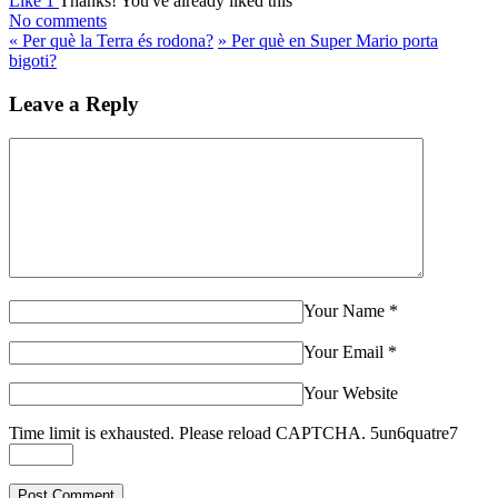
Like
1
Thanks!
You've already liked this
No comments
«
Per què la Terra és rodona?
»
Per què en Super Mario porta
bigoti?
Leave a Reply
Your Name
*
Your Email
*
Your Website
Time limit is exhausted. Please reload CAPTCHA.
5
un
6
quatre
7