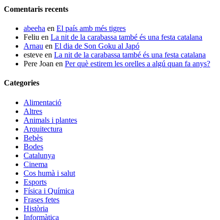
Comentaris recents
abeeha
en
El país amb més tigres
Feliu
en
La nit de la carabassa també és una festa catalana
Arnau
en
El dia de Son Goku al Japó
esteve
en
La nit de la carabassa també és una festa catalana
Pere Joan
en
Per què estirem les orelles a algú quan fa anys?
Categories
Alimentació
Altres
Animals i plantes
Arquitectura
Bebès
Bodes
Catalunya
Cinema
Cos humà i salut
Esports
Física i Química
Frases fetes
Història
Informàtica