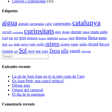
Univers i Astronomia
(35)
Etiquetes
catalunya
aigua
carnestoltes
animals
astronauta
calor
curiositats
dormir
estats units
cervell
dolç
dones
espai
curiositat
gos
lluna
llengua
mans
fred
gat
gel
història
insectes
japó
homes
internet
origen
rècord
mar
nens
nova york
ocells
oxigen
paper
pedra
Rècord
nen
Sol
Terra
ulls
vaixell
Guiness
sorra
star wars
salt
velocitat
Entrades recents
La nit de Sant Joan no és la més curta de l’any
En Joan Petit, una cançó eròtica?
Dijous gras
Origen del carnaval
El dia de la marmota
Comentaris recents