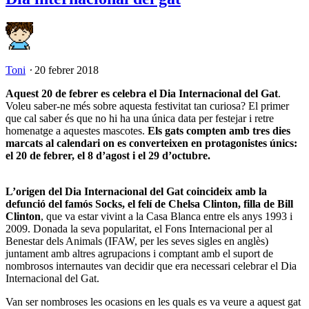
Toni
⋅
20 febrer 2018
Aquest 20 de febrer es celebra el Dia Internacional del Gat
.
Voleu saber-ne més sobre aquesta festivitat tan curiosa? El primer
que cal saber és que no hi ha una única data per festejar i retre
homenatge a aquestes mascotes.
Els gats compten amb tres dies
marcats al calendari on es converteixen en protagonistes únics:
el 20 de febrer, el 8 d’agost i el 29 d’octubre.
L’origen del Dia Internacional del Gat coincideix amb la
defunció del famós Socks, el felí de Chelsa Clinton, filla de Bill
Clinton
, que va estar vivint a la Casa Blanca entre els anys 1993 i
2009. Donada la seva popularitat, el Fons Internacional per al
Benestar dels Animals (IFAW, per les seves sigles en anglès)
juntament amb altres agrupacions i comptant amb el suport de
nombrosos internautes van decidir que era necessari celebrar el Dia
Internacional del Gat.
Van ser nombroses les ocasions en les quals es va veure a aquest gat