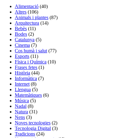
Alimentació
(40)
Altres
(106)
Animals i plantes
(87)
Arquitectura
(14)
Bebès
(11)
Bodes
(2)
Catalunya
(5)
Cinema
(7)
Cos humà i salut
(77)
Esports
(11)
Física i Química
(10)
Frases fetes
(1)
Història
(44)
Informàtica
(7)
Internet
(8)
Llengua
(5)
Matemàtiques
(6)
Música
(5)
Nadal
(8)
Natura
(31)
Nens
(3)
Noves tecnologies
(2)
Tecnologia Digital
(3)
Tradicions
(24)