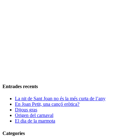
Entrades recents
La nit de Sant Joan no és la més curta de l’any
En Joan Petit, una cançó eròtica?
Dijous gras
Origen del carnaval
El dia de la marmota
Categories