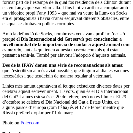
formar part de l’estampa de la qual fos residència dels Clinton durant
els vuit anys que van viure allà. I fins i tot va arribar a comptar amb
un videojoc propi l’any 1993 – que mai va veure la llum- on Socks
era el protagonista i havia d’anar esquivant diferents obstacles, entre
els quals es trobaven polítics corruptes.
Amb la defunció de Socks, nombroses veus van aprofitar l’ocasió
perquè
el Dia Internacional del Gat servís per conscienciar a
nivell mundial de la importància de cuidar a aquest animal com
es mereix
, tant als qui tenen aquesta mascota com als qui estan
pensant a tenir-la. També per afavorir l’adopció d’aquests animals.
Des de la IFAW donen una sèrie de recomanacions als amos:
que l’esterilitzin al més aviat possible, que tinguin al dia les vacunes
necessàries i que acudeixin de manera regular al veterinari.
Línies més amunt apuntàvem al fet que existeixen diverses dates per
celebrar aquest esdeveniment. Llavors, quan és el Dia Internacional
del Gat? La més estesa és el 20 de febrer, però no és l’única. El 29
d’octubre se celebra el Dia Nacional del Gat a Estats Units, en
alguns països d’Europa (com Itàlia) és el 17 de febrer mentre que
Rússia prefereix optar per l’1 de març.
Photo on
Foter.com