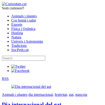
Som curiosos!!
Animals i plantes
Cos humà i salut
Esports
Física i Química
Història
Natura
Univers i Astronomia
Tradicions
SocPetit.cat
RSS
Animals i plantes
dia internacional
,
festivitat
,
gat
,
mascota
Dia internacional del gat