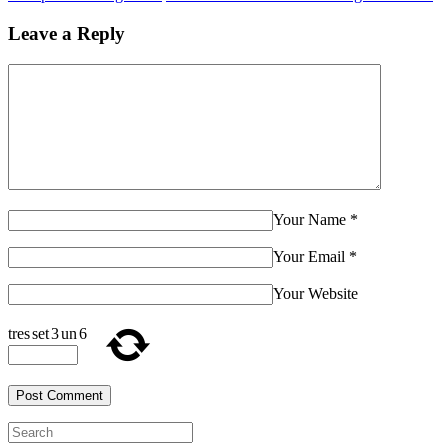
Leave a Reply
Your Name
*
Your Email
*
Your Website
tres
set
3
un
6