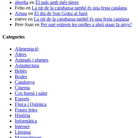
abeeha
en
El país amb més tigres
Feliu
en
La nit de la carabassa també és una festa catalana
Arnau
en
El dia de Son Goku al Japó
esteve
en
La nit de la carabassa també és una festa catalana
Pere Joan
en
Per què estirem les orelles a algú quan fa anys?
Categories
Alimentació
Altres
Animals i plantes
Arquitectura
Bebès
Bodes
Catalunya
Cinema
Cos humà i salut
Esports
Física i Química
Frases fetes
Història
Informàtica
Internet
Llengua
Matemàtiques