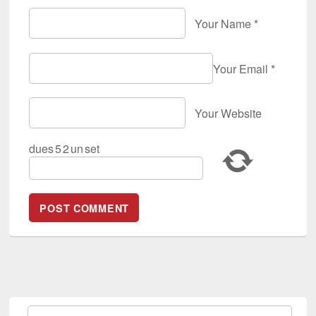
Your Name
*
Your Email
*
Your Website
dues
5
2
un
set