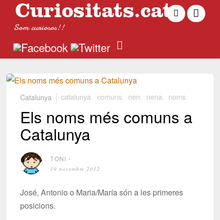
Som curiosos!!
Catalunya
catalunya
,
comuns
,
nen
,
nena
,
noms
Els noms més comuns a
Catalunya
TONI
⋅
19 novembre 2012
José, Antonio o Maria/María són a les primeres
posicions.