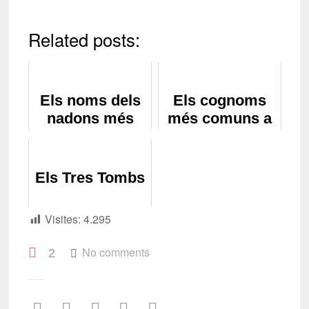
Related posts:
Els noms dels
Els cognoms
nadons més
més comuns a
comuns a
Catalunya
Catalunya
Els Tres Tombs
Visites:
4.295
No comments
2