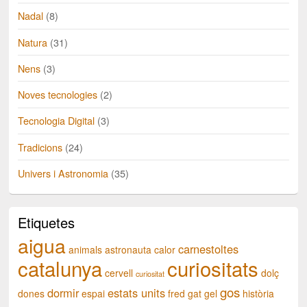
Nadal
(8)
Natura
(31)
Nens
(3)
Noves tecnologies
(2)
Tecnologia Digital
(3)
Tradicions
(24)
Univers i Astronomia
(35)
Etiquetes
aigua
carnestoltes
animals
astronauta
calor
catalunya
curiositats
cervell
dolç
curiositat
gos
dormir
estats units
dones
espai
fred
gat
gel
història