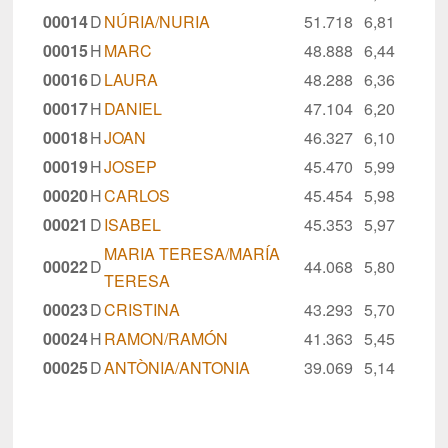
00014
D
NÚRIA/NURIA
51.718
6,81
00015
H
MARC
48.888
6,44
00016
D
LAURA
48.288
6,36
00017
H
DANIEL
47.104
6,20
00018
H
JOAN
46.327
6,10
00019
H
JOSEP
45.470
5,99
00020
H
CARLOS
45.454
5,98
00021
D
ISABEL
45.353
5,97
MARIA TERESA/MARÍA
00022
D
44.068
5,80
TERESA
00023
D
CRISTINA
43.293
5,70
00024
H
RAMON/RAMÓN
41.363
5,45
00025
D
ANTÒNIA/ANTONIA
39.069
5,14