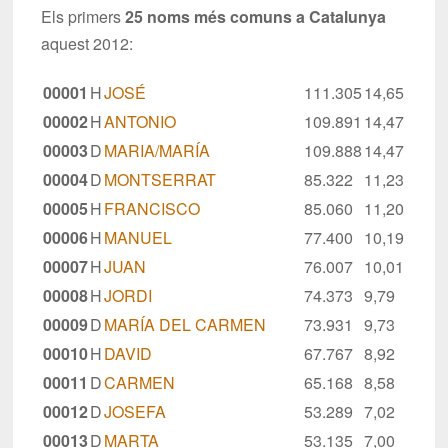
Els primers
25 noms més comuns a Catalunya
aquest 2012:
00001
H
JOSÉ
111.305
14,65
00002
H
ANTONIO
109.891
14,47
00003
D
MARIA/MARÍA
109.888
14,47
00004
D
MONTSERRAT
85.322
11,23
00005
H
FRANCISCO
85.060
11,20
00006
H
MANUEL
77.400
10,19
00007
H
JUAN
76.007
10,01
00008
H
JORDI
74.373
9,79
00009
D
MARÍA DEL CARMEN
73.931
9,73
00010
H
DAVID
67.767
8,92
00011
D
CARMEN
65.168
8,58
00012
D
JOSEFA
53.289
7,02
00013
D
MARTA
53.135
7,00