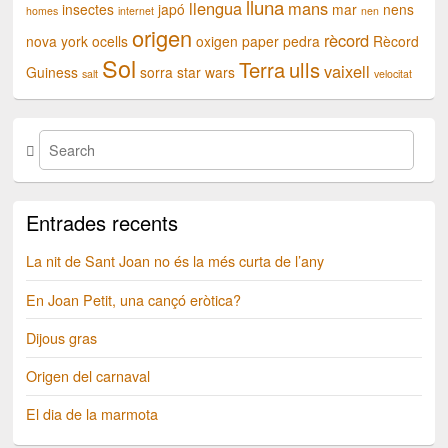
lluna
llengua
mans
insectes
japó
mar
nens
homes
internet
nen
origen
rècord
nova york
ocells
oxigen
paper
pedra
Rècord
Sol
Terra
ulls
vaixell
Guiness
sorra
star wars
salt
velocitat
Entrades recents
La nit de Sant Joan no és la més curta de l’any
En Joan Petit, una cançó eròtica?
Dijous gras
Origen del carnaval
El dia de la marmota