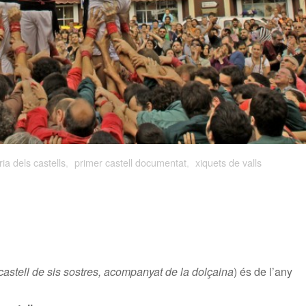
ria dels castells
,
primer castell documentat
,
xiquets de valls
castell de sis sostres, acompanyat de la dolçaina
) és de l’any