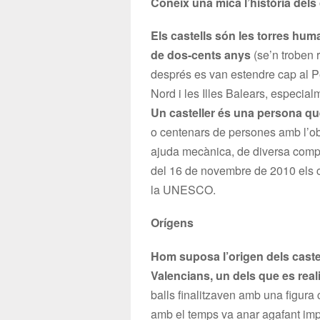
Coneix una mica l’història dels 
Els castells són les torres hu
de dos-cents anys
(se’n troben 
després es van estendre cap al P
Nord i les Illes Balears, especial
Un casteller és una persona que
o centenars de persones amb l’ob
ajuda mecànica, de diversa comple
del 16 de novembre de 2010 els c
la UNESCO.
Orígens
Hom suposa l’origen dels castell
Valencians, un dels que es real
balls finalitzaven amb una figura
amb el temps va anar agafant impo