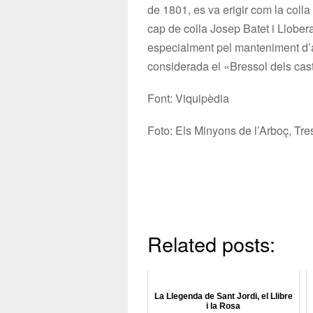
de 1801, es va erigir com la coll
cap de colla Josep Batet i Llobera,
especialment pel manteniment d’aq
considerada el «Bressol dels cast
Font: Viquipèdia
Foto: Els Minyons de l’Arboç, T
Related posts:
La Llegenda de Sant Jordi, el Llibre
i la Rosa