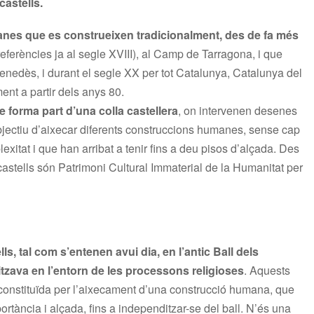
castells.
manes que es construeixen tradicionalment, des de fa més
referències ja al segle XVIII), al Camp de Tarragona, i que
enedès, i durant el segle XX per tot Catalunya, Catalunya del
ment a partir dels anys 80.
 forma part d’una colla castellera
, on intervenen desenes
jectiu d’aixecar diferents construccions humanes, sense cap
xitat i que han arribat a tenir fins a deu pisos d’alçada. Des
astells són Patrimoni Cultural Immaterial de la Humanitat per
s, tal com s’entenen avui dia, en l’antic Ball dels
itzava en l’entorn de les processons religioses
. Aquests
 constituïda per l’aixecament d’una construcció humana, que
rtància i alçada, fins a independitzar-se del ball. N’és una