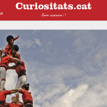
at
Som curiosos!!