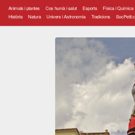
Animals i plantes
Cos humà i salut
Esports
Física i Química
Història
Natura
Univers i Astronomia
Tradicions
SocPetit.c