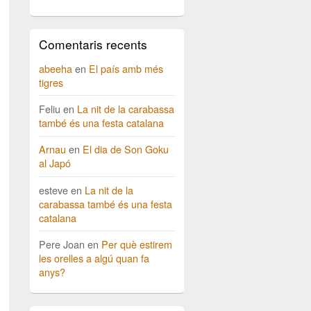
Comentaris recents
abeeha
en
El país amb més
tigres
Feliu
en
La nit de la carabassa
també és una festa catalana
Arnau
en
El dia de Son Goku
al Japó
esteve
en
La nit de la
carabassa també és una festa
catalana
Pere Joan
en
Per què estirem
les orelles a algú quan fa
anys?