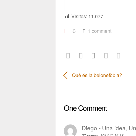
Visites:
11.077
1 comment
0
Què és la belonefòbia?
One Comment
Diego - Una idea, Un
@ 15:13
27 febrer 2014