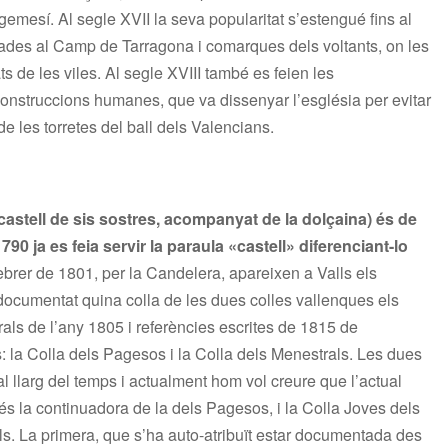
emesí. Al segle XVII la seva popularitat s’estengué fins al
ades al Camp de Tarragona i comarques dels voltants, on les
ats de les viles. Al segle XVIII també es feien les
nstruccions humanes, que va dissenyar l’església per evitar
e les torretes del ball dels Valencians.
castell de sis sostres, acompanyat de la dolçaina) és de
1790 ja es feia servir la paraula «castell» diferenciant-lo
febrer de 1801, per la Candelera, apareixen a Valls els
 documentat quina colla de les dues colles vallenques els
rals de l’any 1805 i referències escrites de 1815 de
s: la Colla dels Pagesos i la Colla dels Menestrals. Les dues
l llarg del temps i actualment hom vol creure que l’actual
 és la continuadora de la dels Pagesos, i la Colla Joves dels
ls. La primera, que s’ha auto-atribuït estar documentada des