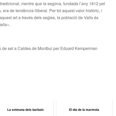
a tradicional, mentre que la segona, fundada l’any 1812 pel
 era de tendència lliberal. Per tot aquest valor històric, i
uest art a través dels segles, la població de Valls és
ells».
res de set a Caldes de Montbui per Eduard Kemperman
La setmana dels barbuts
El dia de la marmota