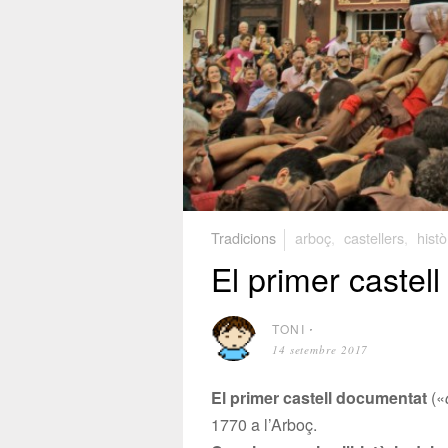
Tradicions
arboç
,
castellers
,
histò
El primer castell
TONI
⋅
14 setembre 2017
El primer castell documentat
(«
1770 a l’Arboç.