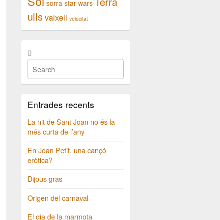
Sol
Terra
sorra
star wars
ulls
vaixell
velocitat
Entrades recents
La nit de Sant Joan no és la
més curta de l’any
En Joan Petit, una cançó
eròtica?
Dijous gras
Origen del carnaval
El dia de la marmota