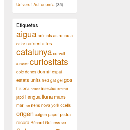
Univers i Astronomia
(35)
Etiquetes
aigua
animals
astronauta
carnestoltes
calor
catalunya
cervell
curiositats
curiositat
dormir
dolç
dones
espai
gos
estats units
fred
gat
gel
història
insectes
homes
internet
lluna
llengua
mans
japó
mar
nens
nova york
ocells
nen
origen
oxigen
paper
pedra
rècord
Rècord Guiness
salt