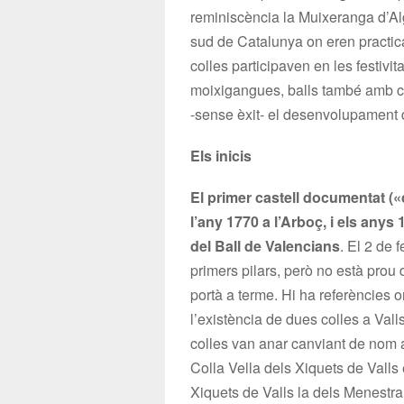
reminiscència la Muixeranga d’Alg
sud de Catalunya on eren practic
colles participaven en les festivit
moixigangues, balls també amb co
-sense èxit- el desenvolupament d
Els inicis
El primer castell documentat («
l’any 1770 a l’Arboç, i els anys 
del Ball de Valencians
. El 2 de 
primers pilars, però no està prou
portà a terme. Hi ha referències o
l’existència de dues colles a Vall
colles van anar canviant de nom a
Colla Vella dels Xiquets de Valls
Xiquets de Valls la dels Menestra