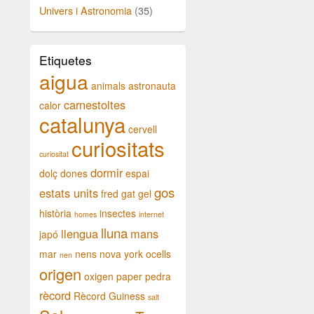
Univers i Astronomia
(35)
Etiquetes
aigua
animals
astronauta
carnestoltes
calor
catalunya
cervell
curiositats
curiositat
dormir
dolç
dones
espai
gos
estats units
fred
gat
gel
història
insectes
homes
internet
lluna
llengua
mans
japó
mar
nens
nova york
ocells
nen
origen
oxigen
paper
pedra
rècord
Rècord Guiness
salt