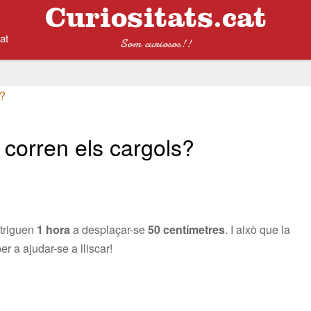
at
Som curiosos!!
t
t corren els cargols?
 triguen
1 hora
a desplaçar-se
50 centímetres
. I això que la
r a ajudar-se a lliscar!