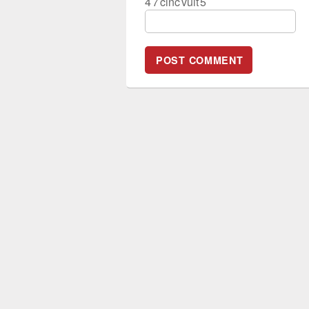
4
7
cinc
vuit
5