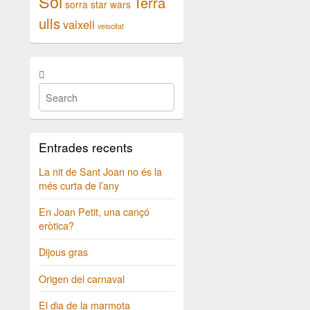
Sol
Terra
sorra
star wars
ulls
vaixell
velocitat
Entrades recents
La nit de Sant Joan no és la
més curta de l’any
En Joan Petit, una cançó
eròtica?
Dijous gras
Origen del carnaval
El dia de la marmota