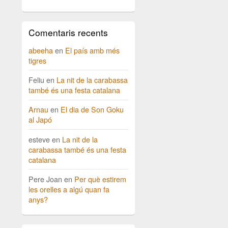
Comentaris recents
abeeha
en
El país amb més
tigres
Feliu
en
La nit de la carabassa
també és una festa catalana
Arnau
en
El dia de Son Goku
al Japó
esteve
en
La nit de la
carabassa també és una festa
catalana
Pere Joan
en
Per què estirem
les orelles a algú quan fa
anys?