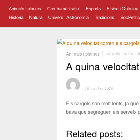
Animals i plantes
Cos humà i salut
Esports
Física i Química
Història
Natura
Univers i Astronomia
Tradicions
SocPetit.c
Animals i plantes
cargols
,
velocita
A quina velocita
⋅
10 octubre 2020
Els cargols són molt lents, ja que
bava que segreguen els serveix pe
Related posts: