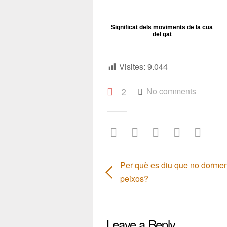
Significat dels moviments de la cua
del gat
Visites:
9.044
No comments
2
Per què es diu que no dormen
peixos?
Leave a Reply