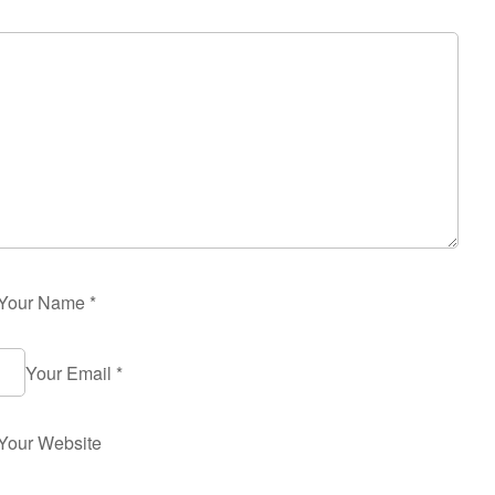
Your Name
*
Your Email
*
Your Website