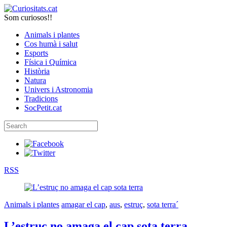
Som curiosos!!
Animals i plantes
Cos humà i salut
Esports
Física i Química
Història
Natura
Univers i Astronomia
Tradicions
SocPetit.cat
RSS
Animals i plantes
amagar el cap
,
aus
,
estruç
,
sota terra´
L’estruç no amaga el cap sota terra