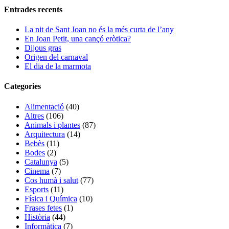
Entrades recents
La nit de Sant Joan no és la més curta de l’any
En Joan Petit, una cançó eròtica?
Dijous gras
Origen del carnaval
El dia de la marmota
Categories
Alimentació
(40)
Altres
(106)
Animals i plantes
(87)
Arquitectura
(14)
Bebès
(11)
Bodes
(2)
Catalunya
(5)
Cinema
(7)
Cos humà i salut
(77)
Esports
(11)
Física i Química
(10)
Frases fetes
(1)
Història
(44)
Informàtica
(7)