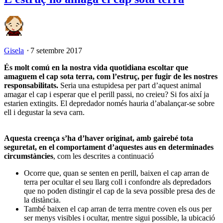
Gisela
⋅
7 setembre 2017
És molt comú en la nostra vida quotidiana escoltar que
amaguem el cap sota terra, com l’estruç, per fugir de les nostres
responsabilitats.
Seria una estupidesa per part d’aquest animal
amagar el cap i esperar que el perill passi, no creieu? Si fos així ja
estarien extingits. El depredador només hauria d’abalançar-se sobre
ell i degustar la seva carn.
Aquesta creença s’ha d’haver originat, amb gairebé tota
seguretat, en el comportament d’aquestes aus en determinades
circumstàncies
, com les descrites a continuació
Ocorre que, quan se senten en perill, baixen el cap arran de
terra per ocultar el seu llarg coll i confondre als depredadors
que no poden distingir el cap de la seva possible presa des de
la distància.
També baixen el cap arran de terra mentre coven els ous per
ser menys visibles i ocultar, mentre sigui possible, la ubicació