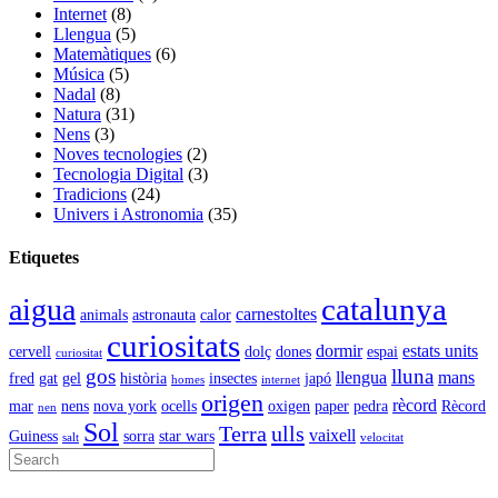
Internet
(8)
Llengua
(5)
Matemàtiques
(6)
Música
(5)
Nadal
(8)
Natura
(31)
Nens
(3)
Noves tecnologies
(2)
Tecnologia Digital
(3)
Tradicions
(24)
Univers i Astronomia
(35)
Etiquetes
catalunya
aigua
carnestoltes
animals
astronauta
calor
curiositats
dormir
estats units
cervell
dolç
dones
espai
curiositat
gos
lluna
llengua
mans
fred
gat
gel
història
insectes
japó
homes
internet
origen
rècord
mar
nens
nova york
ocells
oxigen
paper
pedra
Rècord
nen
Sol
Terra
ulls
vaixell
Guiness
sorra
star wars
salt
velocitat