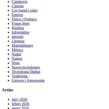
Catalunya
Cinema
Cos humà i salut
Esports
Física i Química
Frases fetes
Història
Informàtica
Internet
Llengua
Matemàtiques
Música
Nadal
Natura
Nens
Noves tecnologies
Tecnologia Digital
Tradicions
Univers i Astronomia
Arxius
juny 2026
febrer 2026
gener 2026