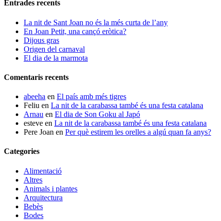
Entrades recents
La nit de Sant Joan no és la més curta de l’any
En Joan Petit, una cançó eròtica?
Dijous gras
Origen del carnaval
El dia de la marmota
Comentaris recents
abeeha
en
El país amb més tigres
Feliu
en
La nit de la carabassa també és una festa catalana
Arnau
en
El dia de Son Goku al Japó
esteve
en
La nit de la carabassa també és una festa catalana
Pere Joan
en
Per què estirem les orelles a algú quan fa anys?
Categories
Alimentació
Altres
Animals i plantes
Arquitectura
Bebès
Bodes