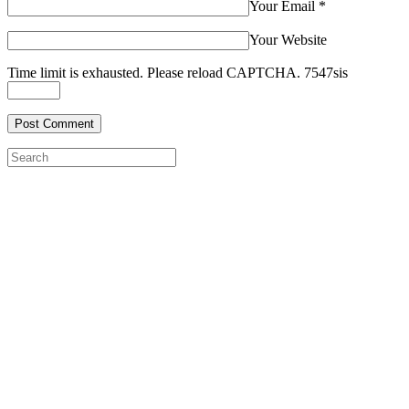
Your Email
*
Your Website
Time limit is exhausted. Please reload CAPTCHA.
7
5
4
7
sis