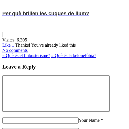
Per què brillen les cuques de llum?
Visites:
6.305
Like
1
Thanks!
You've already liked this
No comments
«
Què és el filibusterisme?
»
Què és la belonefòbia?
Leave a Reply
Your Name
*