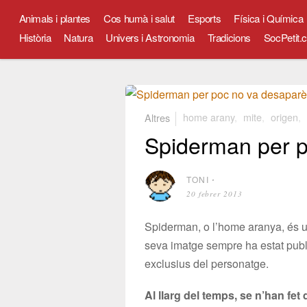
Animals i plantes
Cos humà i salut
Esports
Física i Química
Història
Natura
Univers i Astronomia
Tradicions
SocPetit.c
Altres
home arany
,
mite
,
origen
,
Spiderman per p
TONI
⋅
20 febrer 2013
Spiderman, o l’home aranya, és u
seva imatge sempre ha estat publi
exclusius del personatge.
Al llarg del temps, se n’han fet 