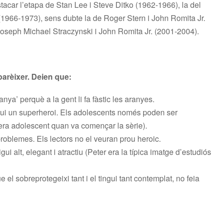
stacar l’etapa de Stan Lee i Steve Ditko (1962-1966), la del
(1966-1973), sens dubte la de Roger Stern i John Romita Jr.
Joseph Michael Straczynski i John Romita Jr. (2001-2004).
arèixer. Deien que:
nya’ perquè a la gent li fa fàstic les aranyes.
gui un superheroi. Els adolescents només poden ser
ra adolescent quan va començar la sèrie).
problemes. Els lectors no el veuran prou heroic.
ui alt, elegant i atractiu (Peter era la típica imatge d’estudiós
 el sobreprotegeixi tant i el tingui tant contemplat, no feia