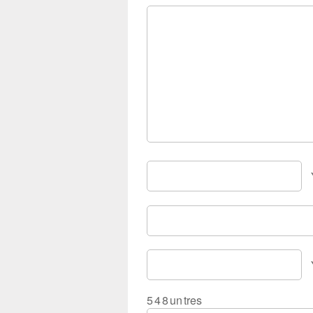
5
4
8
un
tres