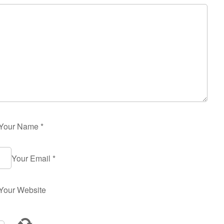
Your Name
*
Your Email
*
Your Website