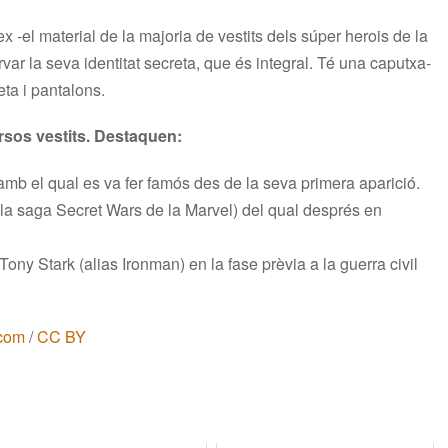
ex -el material de la majoria de vestits dels súper herois de la
rvar la seva identitat secreta, que és integral. Té una caputxa-
ta i pantalons.
rsos vestits. Destaquen:
 amb el qual es va fer famós des de la seva primera aparició.
e la saga Secret Wars de la Marvel) del qual després en
 Tony Stark (alias Ironman) en la fase prèvia a la guerra civil
.com
/
CC BY