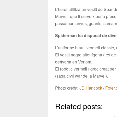
L’heroi utilitza un vestit de Spand
Marvel- que li serveix per a prese
passamuntanyes, guants, samarre
Spiderman ha disposat de dive
L’uniforme blau i vermell clàssic,
El vestit negre alienígena (tret d
derivaria en Venom.
El robòtic vermell i groc creat per
(saga civil war de la Marvel).
Photo credit:
JD Hancock
/
Foter
Related posts: