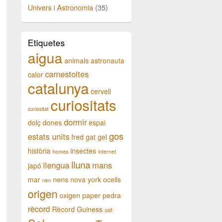
Univers i Astronomia
(35)
Etiquetes
aigua
animals
astronauta
carnestoltes
calor
catalunya
cervell
curiositats
curiositat
dormir
dolç
dones
espai
gos
estats units
fred
gat
gel
història
insectes
homes
internet
lluna
llengua
mans
japó
mar
nens
nova york
ocells
nen
origen
oxigen
paper
pedra
rècord
Rècord Guiness
salt