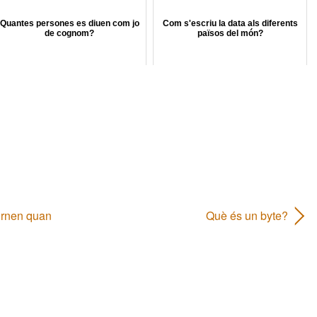
Quantes persones es diuen com jo
Com s'escriu la data als diferents
de cognom?
països del món?
ornen quan
Què és un byte?