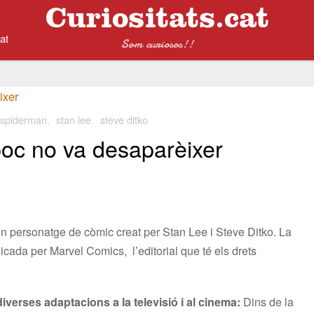
at
Som curiosos!!
spiderman
,
stan lee
,
steve ditko
oc no va desaparèixer
n personatge de còmic creat per Stan Lee i Steve Ditko. La
cada per Marvel Comics, l’editorial que té els drets
diverses adaptacions a la televisió i al cinema:
Dins de la