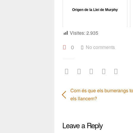
Origen de la Llei de Murphy
Visites:
2.935
No comments
0
Com és que els bumerangs t
els llancem?
Leave a Reply