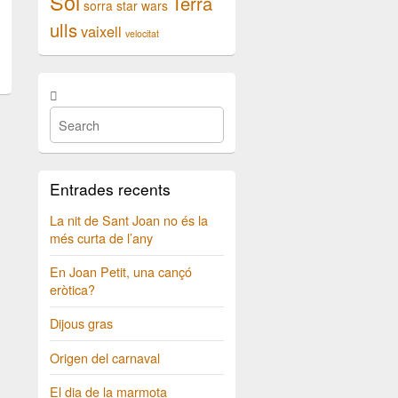
Sol
Terra
sorra
star wars
ulls
vaixell
velocitat
Entrades recents
La nit de Sant Joan no és la
més curta de l’any
En Joan Petit, una cançó
eròtica?
Dijous gras
Origen del carnaval
El dia de la marmota