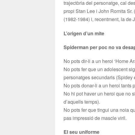
trajectòria del personatge, cal de
propi Stan Lee i John Romita Sr. 
(1982-1984) i, recentment, la de 
L’origen d’un mite
Spiderman per poc no va desap
No pots dir-li a un heroi ‘Home Ara
No pots fer que un adolescent si
personatges secundaris (Spidey e
No pots donar-li a un heroi tants 
No hi pot haver un heroi que no sig
d’aquells temps).
No pots fer que tingui una noia que
pas impressió de mascle viril.
El seu uniforme