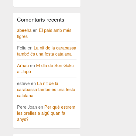
Comentaris recents
abeeha
en
El país amb més
tigres
Feliu
en
La nit de la carabassa
també és una festa catalana
Arnau
en
El dia de Son Goku
al Japó
esteve
en
La nit de la
carabassa també és una festa
catalana
Pere Joan
en
Per què estirem
les orelles a algú quan fa
anys?