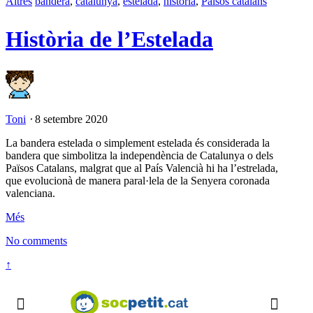
Altres
bandera
,
catalunya
,
estelada
,
història
,
Països catalans
Història de l’Estelada
Toni
⋅
8 setembre 2020
La bandera estelada o simplement estelada és considerada la
bandera que simbolitza la independència de Catalunya o dels
Països Catalans, malgrat que al País Valencià hi ha l’estrelada,
que evolucionà de manera paral·lela de la Senyera coronada
valenciana.
Més
No comments
↑