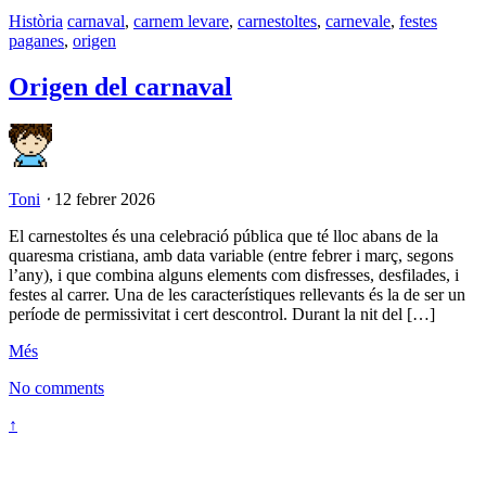
Història
carnaval
,
carnem levare
,
carnestoltes
,
carnevale
,
festes
paganes
,
origen
Origen del carnaval
Toni
⋅
12 febrer 2026
El carnestoltes és una celebració pública que té lloc abans de la
quaresma cristiana, amb data variable (entre febrer i març, segons
l’any), i que combina alguns elements com disfresses, desfilades, i
festes al carrer. Una de les característiques rellevants és la de ser un
període de permissivitat i cert descontrol. Durant la nit del […]
Més
No comments
↑