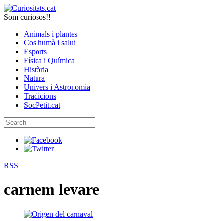
Som curiosos!!
Animals i plantes
Cos humà i salut
Esports
Física i Química
Història
Natura
Univers i Astronomia
Tradicions
SocPetit.cat
RSS
carnem levare