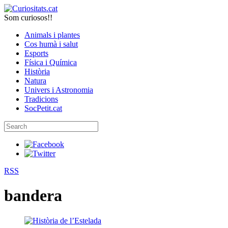
Som curiosos!!
Animals i plantes
Cos humà i salut
Esports
Física i Química
Història
Natura
Univers i Astronomia
Tradicions
SocPetit.cat
RSS
bandera