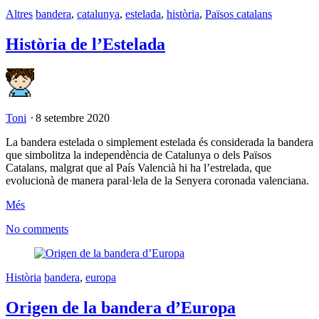
Altres
bandera
,
catalunya
,
estelada
,
història
,
Països catalans
Història de l’Estelada
Toni
⋅
8 setembre 2020
La bandera estelada o simplement estelada és considerada la bandera
que simbolitza la independència de Catalunya o dels Països
Catalans, malgrat que al País Valencià hi ha l’estrelada, que
evolucionà de manera paral·lela de la Senyera coronada valenciana.
Més
No comments
Història
bandera
,
europa
Origen de la bandera d’Europa