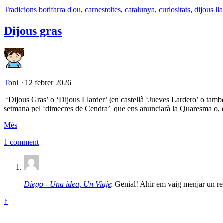
Tradicions
botifarra d'ou
,
carnestoltes
,
catalunya
,
curiositats
,
dijous lla
Dijous gras
Toni
⋅
12 febrer 2026
‘Dijous Gras’ o ‘Dijous Llarder’ (en castellà ‘Jueves Lardero’ o també
setmana pel ‘dimecres de Cendra’, que ens anunciarà la Quaresma o, e
Més
1 comment
Diego - Una idea, Un Viaje
: Genial! Ahir em vaig menjar un re
↑