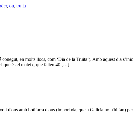
rder
,
ou
,
truita
 conegut, en molts llocs, com ‘Dia de la Truita’). Amb aquest dia s’ini
l que és el mateix, que falten 40 […]
volt d'ous amb botifarra d'ous (importada, que a Galicia no n'hi fan) p