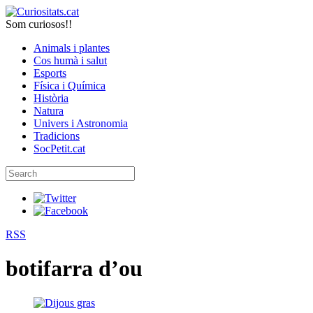
Som curiosos!!
Animals i plantes
Cos humà i salut
Esports
Física i Química
Història
Natura
Univers i Astronomia
Tradicions
SocPetit.cat
RSS
botifarra d’ou