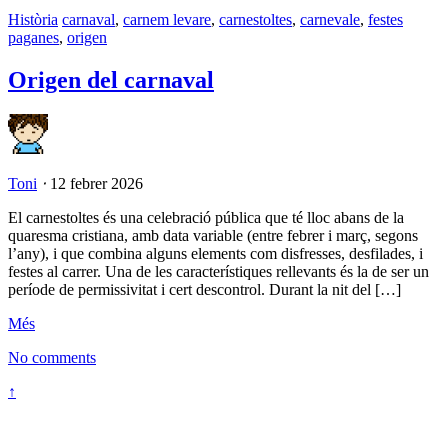
Història
carnaval
,
carnem levare
,
carnestoltes
,
carnevale
,
festes
paganes
,
origen
Origen del carnaval
Toni
⋅
12 febrer 2026
El carnestoltes és una celebració pública que té lloc abans de la
quaresma cristiana, amb data variable (entre febrer i març, segons
l’any), i que combina alguns elements com disfresses, desfilades, i
festes al carrer. Una de les característiques rellevants és la de ser un
període de permissivitat i cert descontrol. Durant la nit del […]
Més
No comments
↑