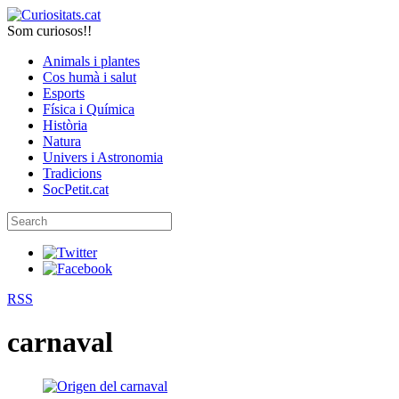
Som curiosos!!
Animals i plantes
Cos humà i salut
Esports
Física i Química
Història
Natura
Univers i Astronomia
Tradicions
SocPetit.cat
RSS
carnaval