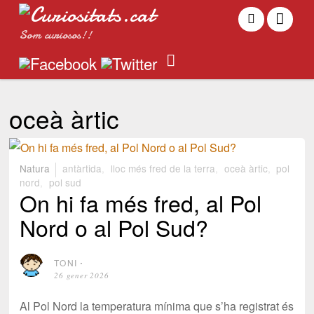
Som curiosos!!
oceà àrtic
Natura
antàrtida
,
lloc més fred de la terra
,
oceà àrtic
,
pol
nord
,
pol sud
On hi fa més fred, al Pol
Nord o al Pol Sud?
TONI
⋅
26 gener 2026
Al Pol Nord la temperatura mínima que s’ha registrat és