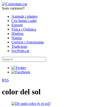
Som curiosos!!
Animals i plantes
Cos humà i salut
Esports
Física i Química
Història
Natura
Univers i Astronomia
Tradicions
SocPetit.cat
RSS
color del sol