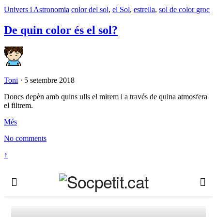
Univers i Astronomia
color del sol
,
el Sol
,
estrella
,
sol de color groc
De quin color és el sol?
Toni
⋅
5 setembre 2018
Doncs depèn amb quins ulls el mirem i a través de quina atmosfera
el filtrem.
Més
No comments
↑