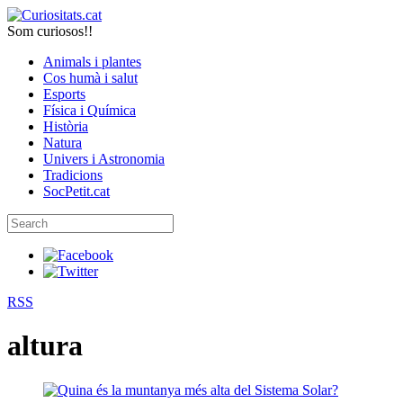
Som curiosos!!
Animals i plantes
Cos humà i salut
Esports
Física i Química
Història
Natura
Univers i Astronomia
Tradicions
SocPetit.cat
RSS
altura