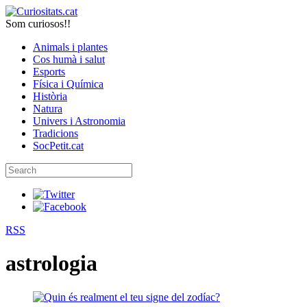
Som curiosos!!
Animals i plantes
Cos humà i salut
Esports
Física i Química
Història
Natura
Univers i Astronomia
Tradicions
SocPetit.cat
RSS
astrologia