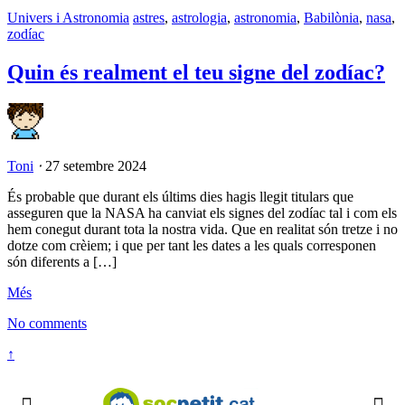
Univers i Astronomia
astres
,
astrologia
,
astronomia
,
Babilònia
,
nasa
,
zodíac
Quin és realment el teu signe del zodíac?
Toni
⋅
27 setembre 2024
És probable que durant els últims dies hagis llegit titulars que
asseguren que la NASA ha canviat els signes del zodíac tal i com els
hem conegut durant tota la nostra vida. Que en realitat són tretze i no
dotze com crèiem; i que per tant les dates a les quals corresponen
són diferents a […]
Més
No comments
↑