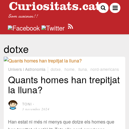
Som curiosos!!
dotxe
Univers i Astronomia
dotxe
,
home
,
lluna
,
nord-americans
Quants homes han trepitjat
la lluna?
TONI
⋅
3 novembre 2024
Han estat ni més ni menys que dotze els homes que