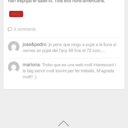
han trepitjat el satèl·lit. Tots ells nord-americans.
MÉS
2 comments
jose&pedro
: jo pens que ningu a pujat a la lluna si
nomes an pujat del l'any 69 fins el 72 com…
mariona
: Trobo que es una web molt interessant i
la faig servir molt sovint per fer treballs. M'agrada
molt!! :)