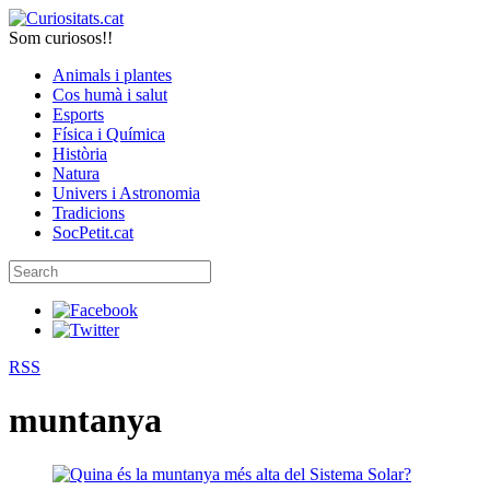
Som curiosos!!
Animals i plantes
Cos humà i salut
Esports
Física i Química
Història
Natura
Univers i Astronomia
Tradicions
SocPetit.cat
RSS
muntanya