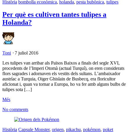
Història
bombolla econòmica
,
holanda
,
pesta bubònica
,
tulipes
Per què es cultiven tantes tulipes a
Holanda?
Toni
⋅
7 juliol 2016
Les tulipes van arribar als Països Baixos a finals del segle XVI,
procedents de l’Imperi Otomà (actual Turquí), on eren considerats
flors sagrades i adornaven els vestits dels sultans. L’ambaixador
austríac a Turquia, Oiger Ghislain de Busbecq, era floricultor
aficionat i, quan va tornar a Europa, ho va fer amb alguns bulbs de
tulipes sota […]
Més
No comments
Història
Capsule Monster
,
origen
,
pikachu
,
pokémon
,
poket