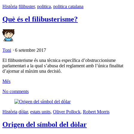
Història
filibuster
,
politica
,
politica catalana
Què és el filibusterisme?
Toni
⋅
6 setembre 2017
El filibusterisme és una tècnica específica d’obstruccionisme
parlamentari a la qual s’abusa del reglament amb l’única finalitat
d’ajornar al màxim una decisió.
Més
No comments
Història
dòlar
,
estats units
,
Oliver Pollock
,
Robert Morris
Origen del símbol del dòlar