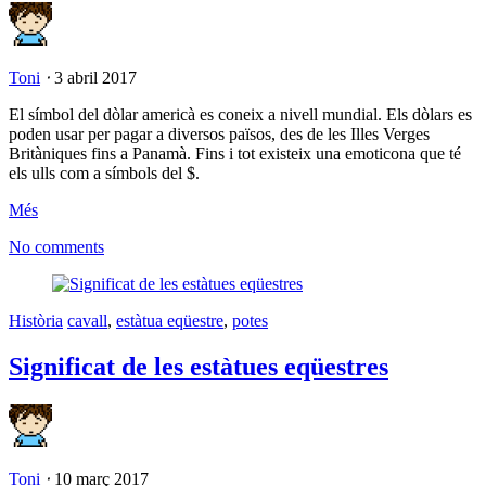
Toni
⋅
3 abril 2017
El símbol del dòlar americà es coneix a nivell mundial. Els dòlars es
poden usar per pagar a diversos països, des de les Illes Verges
Britàniques fins a Panamà. Fins i tot existeix una emoticona que té
els ulls com a símbols del $.
Més
No comments
Història
cavall
,
estàtua eqüestre
,
potes
Significat de les estàtues eqüestres
Toni
⋅
10 març 2017