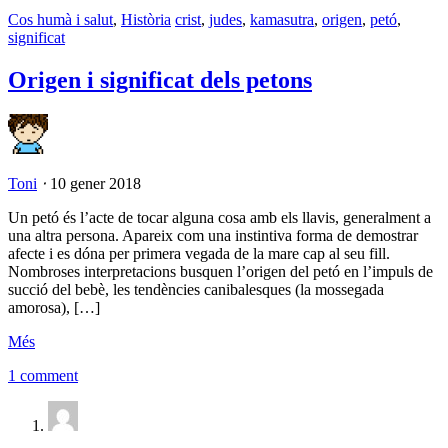
Cos humà i salut
,
Història
crist
,
judes
,
kamasutra
,
origen
,
petó
,
significat
Origen i significat dels petons
Toni
⋅
10 gener 2018
Un petó és l’acte de tocar alguna cosa amb els llavis, generalment a
una altra persona. Apareix com una instintiva forma de demostrar
afecte i es dóna per primera vegada de la mare cap al seu fill.
Nombroses interpretacions busquen l’origen del petó en l’impuls de
succió del bebè, les tendències canibalesques (la mossegada
amorosa), […]
Més
1 comment