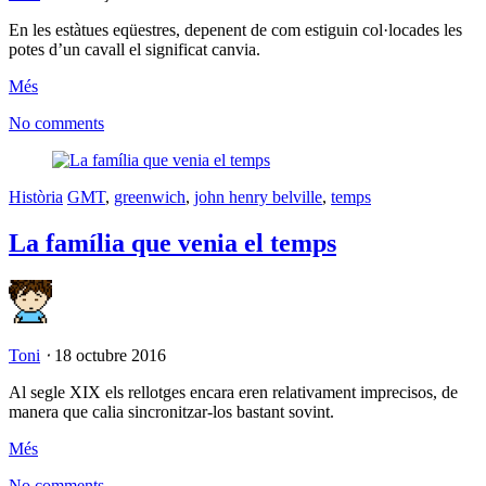
En les estàtues eqüestres, depenent de com estiguin col·locades les
potes d’un cavall el significat canvia.
Més
No comments
Història
GMT
,
greenwich
,
john henry belville
,
temps
La família que venia el temps
Toni
⋅
18 octubre 2016
Al segle XIX els rellotges encara eren relativament imprecisos, de
manera que calia sincronitzar-los bastant sovint.
Més
No comments