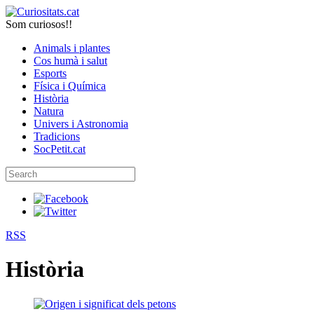
Som curiosos!!
Animals i plantes
Cos humà i salut
Esports
Física i Química
Història
Natura
Univers i Astronomia
Tradicions
SocPetit.cat
RSS
Història