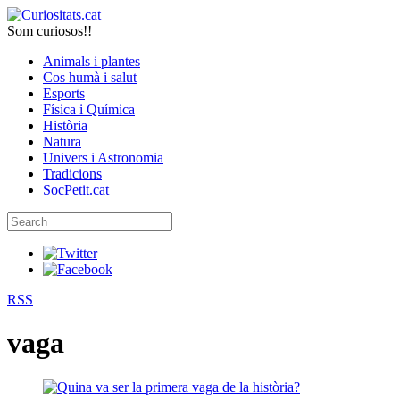
Som curiosos!!
Animals i plantes
Cos humà i salut
Esports
Física i Química
Història
Natura
Univers i Astronomia
Tradicions
SocPetit.cat
RSS
vaga