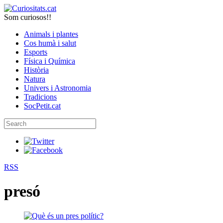
Som curiosos!!
Animals i plantes
Cos humà i salut
Esports
Física i Química
Història
Natura
Univers i Astronomia
Tradicions
SocPetit.cat
RSS
presó