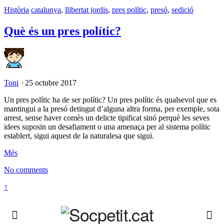
Història
catalunya
,
llibertat jordis
,
pres polític
,
presó
,
sedició
Què és un pres polític?
Toni
⋅
25 octubre 2017
Un pres polític ha de ser polític? Un pres polític és qualsevol que es
mantingui a la presó detingut d’alguna altra forma, per exemple, sota
arrest, sense haver comès un delicte tipificat sinó perquè les seves
idees suposin un desafiament o una amenaça per al sistema polític
establert, sigui aquest de la naturalesa que sigui.
Més
No comments
↑