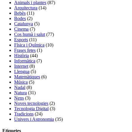
Animals i plantes
(87)
Arquitectura
(14)
Bebès
(11)
Bodes
(2)
Catalunya
(5)
Cinema
(7)
Cos humà i salut
(77)
Esports
(11)
Física i Química
(10)
Frases fetes
(1)
Història
(44)
Informàtica
(7)
Internet
(8)
Llengua
(5)
Matemàtiques
(6)
Música
(5)
Nadal
(8)
Natura
(31)
Nens
(3)
Noves tecnologies
(2)
Tecnologia Digital
(3)
Tradicions
(24)
Univers i Astronomia
(35)
Etiquetes