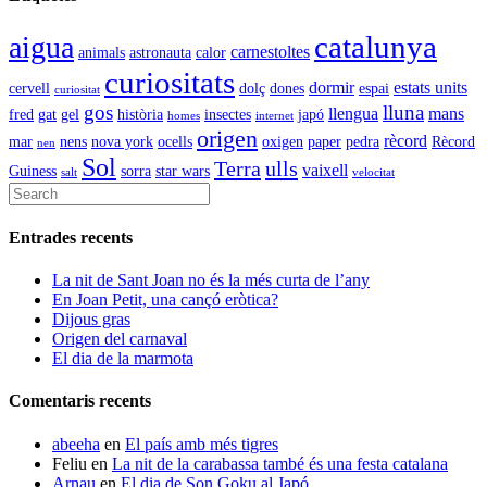
catalunya
aigua
carnestoltes
animals
astronauta
calor
curiositats
dormir
estats units
cervell
dolç
dones
espai
curiositat
gos
lluna
llengua
mans
fred
gat
gel
història
insectes
japó
homes
internet
origen
rècord
mar
nens
nova york
ocells
oxigen
paper
pedra
Rècord
nen
Sol
Terra
ulls
vaixell
Guiness
sorra
star wars
salt
velocitat
Entrades recents
La nit de Sant Joan no és la més curta de l’any
En Joan Petit, una cançó eròtica?
Dijous gras
Origen del carnaval
El dia de la marmota
Comentaris recents
abeeha
en
El país amb més tigres
Feliu
en
La nit de la carabassa també és una festa catalana
Arnau
en
El dia de Son Goku al Japó