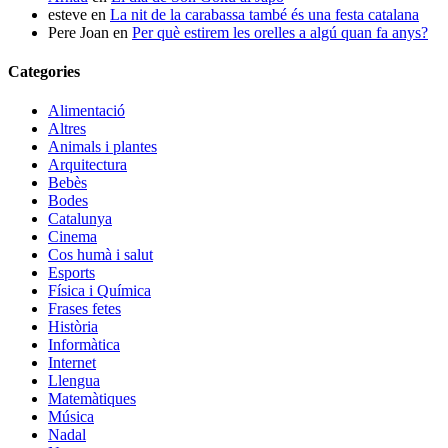
esteve
en
La nit de la carabassa també és una festa catalana
Pere Joan
en
Per què estirem les orelles a algú quan fa anys?
Categories
Alimentació
Altres
Animals i plantes
Arquitectura
Bebès
Bodes
Catalunya
Cinema
Cos humà i salut
Esports
Física i Química
Frases fetes
Història
Informàtica
Internet
Llengua
Matemàtiques
Música
Nadal