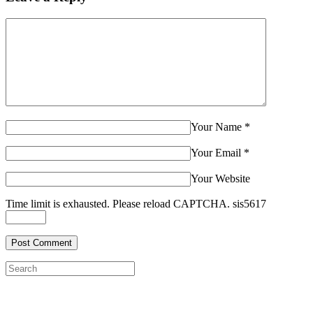
Your Name
*
Your Email
*
Your Website
Time limit is exhausted. Please reload CAPTCHA.
sis
5
6
1
7