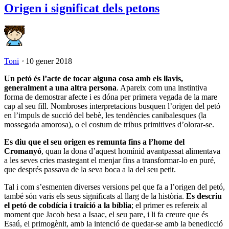
Origen i significat dels petons
Toni
⋅
10 gener 2018
Un petó és l’acte de tocar alguna cosa amb els llavis,
generalment a una altra persona
. Apareix com una instintiva
forma de demostrar afecte i es dóna per primera vegada de la mare
cap al seu fill. Nombroses interpretacions busquen l’origen del petó
en l’impuls de succió del bebè, les tendències canibalesques (la
mossegada amorosa), o el costum de tribus primitives d’olorar-se.
Es diu que el seu origen es remunta fins a l’home del
Cromanyó
, quan la dona d’aquest homínid avantpassat alimentava
a les seves cries mastegant el menjar fins a transformar-lo en puré,
que després passava de la seva boca a la del seu petit.
Tal i com s’esmenten diverses versions pel que fa a l’origen del petó,
també són varis els seus significats al llarg de la història.
Es descriu
el petó de cobdícia i traïció a la bíblia
; el primer es refereix al
moment que Jacob besa a Isaac, el seu pare, i li fa creure que és
Esaú, el primogènit, amb la intenció de quedar-se amb la benedicció