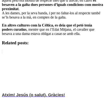
aquest petó era mostra de respecte més que d’afecte; en canvi
es
besaven a la galta dues persones d’iguals condicions com mostra
proximitat
.
A les dames, per la seva banda, i per no faltar-los al respecte també
se’ls besava a la mà, en comptes de la galta.
En altres cultures com la Cèltica, es deia que el petó tenia
poders curatius
, mentre que en l’Edat Mitjana, el cavaller que
besava a una dama estava obligat a casar-se amb ella.
Related posts:
Atxim! Jesús (o salut). Gràcies!