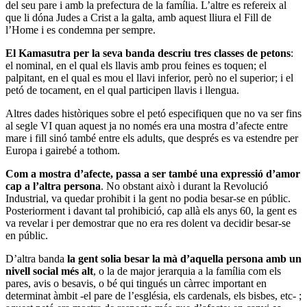
del seu pare i amb la prefectura de la família. L’altre es refereix al
que li dóna Judes a Crist a la galta, amb aquest lliura el Fill de
l’Home i es condemna per sempre.
El Kamasutra per la seva banda descriu tres classes de petons
:
el nominal, en el qual els llavis amb prou feines es toquen; el
palpitant, en el qual es mou el llavi inferior, però no el superior; i el
petó de tocament, en el qual participen llavis i llengua.
Altres dades històriques sobre el petó especifiquen que no va ser fins
al segle VI quan aquest ja no només era una mostra d’afecte entre
mare i fill sinó també entre els adults, que després es va estendre per
Europa i gairebé a tothom.
Com a mostra d’afecte, passa a ser també una expressió d’amor
cap a l’altra persona
. No obstant això i durant la Revolució
Industrial, va quedar prohibit i la gent no podia besar-se en públic.
Posteriorment i davant tal prohibició, cap allà els anys 60, la gent es
va revelar i per demostrar que no era res dolent va decidir besar-se
en públic.
D’altra banda
la gent solia besar la mà d’aquella persona amb un
nivell social més alt
, o la de major jerarquia a la família com els
pares, avis o besavis, o bé qui tingués un càrrec important en
determinat àmbit -el pare de l’església, els cardenals, els bisbes, etc- ;