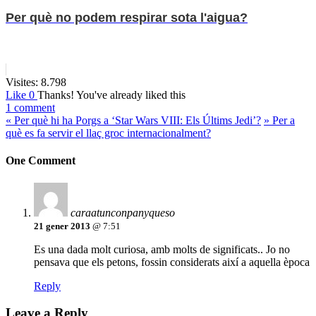
Per què no podem respirar sota l'aigua?
Visites:
8.798
Like
0
Thanks!
You've already liked this
1 comment
«
Per què hi ha Porgs a ‘Star Wars VIII: Els Últims Jedi’?
»
Per a
què es fa servir el llaç groc internacionalment?
One Comment
caraatunconpanyqueso
21 gener 2013
@ 7:51
Es una dada molt curiosa, amb molts de significats.. Jo no
pensava que els petons, fossin considerats així a aquella època
Reply
Leave a Reply