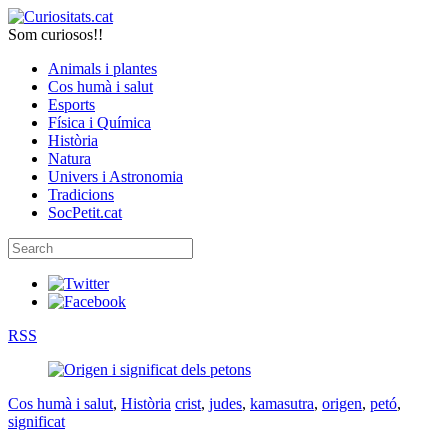
Som curiosos!!
Animals i plantes
Cos humà i salut
Esports
Física i Química
Història
Natura
Univers i Astronomia
Tradicions
SocPetit.cat
RSS
Cos humà i salut
,
Història
crist
,
judes
,
kamasutra
,
origen
,
petó
,
significat